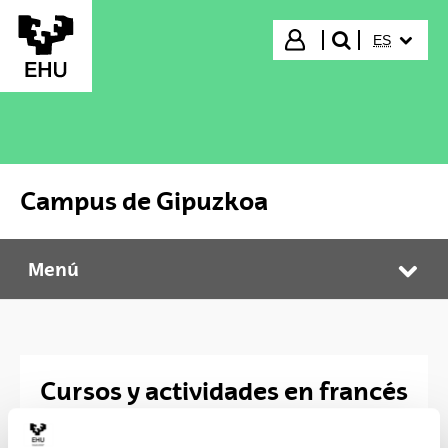
Saltar al contenido principal
IDIOMA S
Iniciar sesión
ES
buscar"
Campus de Gipuzkoa
Menú
Campus de Gipuzkoa
Abr
Cursos y actividades en francés