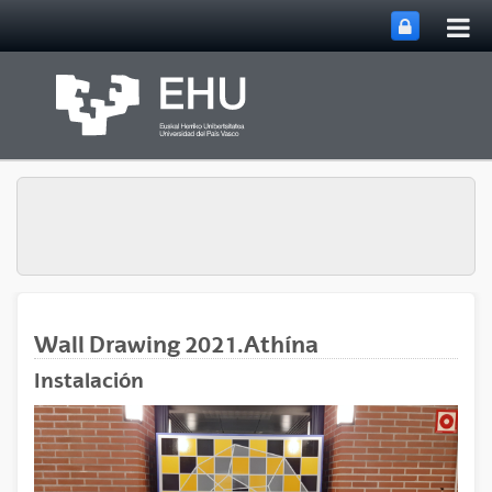
Abri
Saltar al contenido principal
me
prin
Wall Drawing 2021.Athína
Instalación