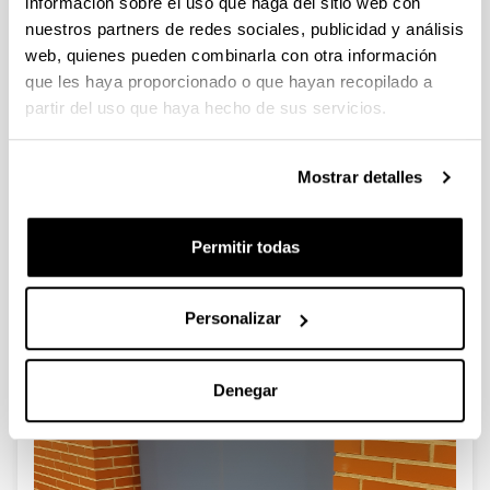
información sobre el uso que haga del sitio web con
xabier.basogain@ehu.eus
nuestros partners de redes sociales, publicidad y análisis
web, quienes pueden combinarla con otra información
Wall Drawing 2021.Athína
que les haya proporcionado o que hayan recopilado a
partir del uso que haya hecho de sus servicios.
Galería de imágenes
Mostrar detalles
Permitir todas
Personalizar
Denegar