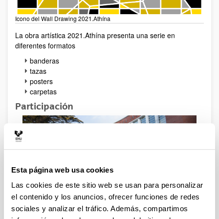
Icono del Wall Drawing 2021.Athína
La obra artística 2021.Athína presenta una serie en
diferentes formatos
banderas
tazas
posters
carpetas
Participación
Esta página web usa cookies
Las cookies de este sitio web se usan para personalizar
Participación/Colaboración
: si quieres colaborar en
el contenido y los anuncios, ofrecer funciones de redes
esta iniciativa (en la EIVG o en cualquier otro centro
sociales y analizar el tráfico. Además, compartimos
UPV/EHU, o en un centro externo) envia un email a