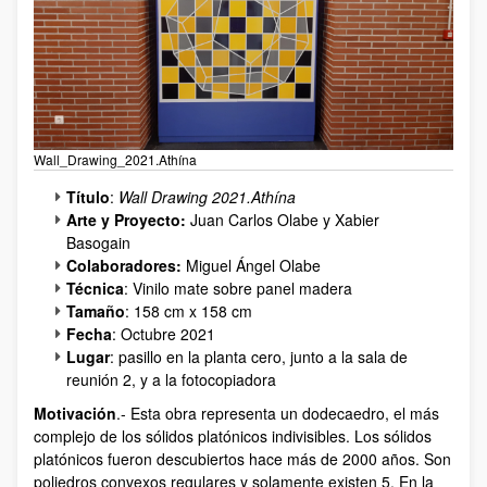
Wall_Drawing_2021.Athína
Título
:
Wall Drawing 2021.Athína
Arte y Proyecto:
Juan Carlos Olabe y Xabier
Basogain
Colaboradores:
Miguel Ángel Olabe
Técnica
: Vinilo mate sobre panel madera
Tamaño
: 158 cm x 158 cm
Fecha
: Octubre 2021
Lugar
: pasillo en la planta cero, junto a la sala de
reunión 2, y a la fotocopiadora
Motivación
.- Esta obra representa un dodecaedro, el más
complejo de los sólidos platónicos indivisibles. Los sólidos
platónicos fueron descubiertos hace más de 2000 años. Son
poliedros convexos regulares y solamente existen 5. En la