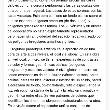
Un conocimiento adicional nos permite asociar las caras
visibles con una corona pentagonal y las caras ocultas con
otra corona pentagonal. Las bases de estas coronas son las
caras vaciadas. Esta obra contiene un fondo blanco sobre el
que se insertan polígonos amarillos (de dos tonos), y
polígonos grises (de tres tonos). Los 20 vértices y 30 aristas
del dodecaedro no están explícitamente representados,
pero nacen sin ambigüedad del espacio negativo creado por
los polígonos irregulares amarillos y grises.
El segundo paradigma artístico es la apreciación de una
obra de arte a dos niveles, el local y el global. En esta obra,
a nivel local, o micro, se tienen experiencias de contrastes
de color y formas geométricas básicas (polígonos
irregulares y espacios vacíos). A nivel global, o macro, se
tienen experiencias de estructuras (vértices, aristas, caras
ocultas, caras visibles, exterior e interior de un sólido, pared
ajedrezada de fondo, objeto flotante, reflejo especular de la
luz, refracción cristalina de la luz) y la relación cromática y
geométrica entre ellas. Se ven patrones de colores que
identifican los diferentes elementos estructurales de la obra.
En la visión macro el espectador unifica conjuntos de