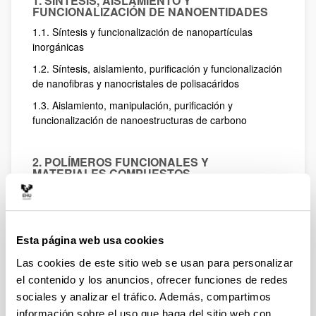
1. SÍNTESIS, AISLAMIENTO Y
FUNCIONALIZACIÓN DE NANOENTIDADES
1.1. Síntesis y funcionalización de nanopartículas
inorgánicas
1.2. Síntesis, aislamiento, purificación y funcionalización
de nanofibras y nanocristales de polisacáridos
1.3. Aislamiento, manipulación, purificación y
funcionalización de nanoestructuras de carbono
2. POLÍMEROS FUNCIONALES Y
MATERIALES COMPUESTOS
NANOESTRUCTURADOS
2.1. Síntesis de polímeros termoplásticos,
termoestables, elastómeros, espumas, dispersiones
2.2. Modificación de polímeros con funcionalidades
Esta página web usa cookies
específicas
Las cookies de este sitio web se usan para personalizar
2.3. Nanoestructuración de matrices termoplásticas o
el contenido y los anuncios, ofrecer funciones de redes
termoestables con copolímeros de bloque
sociales y analizar el tráfico. Además, compartimos
información sobre el uso que haga del sitio web con
2.4. Confinamiento de nanoentidades en materiales