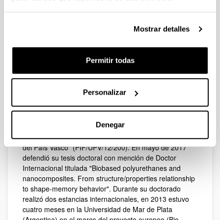
Dirección web
(Abre una nueva ventana)
ORCID
Mostrar detalles
Biografía
Investigación
Permitir todas
Realizó los estudios de Ingeniería Técnica Industrial,
Biografía
especialidad en Química Industrial en la Escuela
Politécnica de Donostia (UPV/EHU). En el mismo centro
Personalizar
cursó el máster en Ingeniería de Materiales
Renovables. En 2013 inició sus estudios de doctorado
bajo la dirección de las doctoras Arantxa Eceiza y Mª
Denegar
Ángeles Corcuera, siendo becaria de la "Ayuda para
Formación de Personal Investigador en la Universidad
del País Vasco" (PIF/UPV/12/200). En mayo de 2017
defendió su tesis doctoral con mención de Doctor
Internacional titulada "Biobased polyurethanes and
nanocomposites. From structure/properties relationship
to shape-memory behavior". Durante su doctorado
realizó dos estancias internacionales, en 2013 estuvo
cuatro meses en la Universidad de Mar de Plata
(Argentina) en el marco del proyecto europeo (Bio-