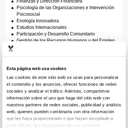
Finanzas y Dirección Financiera
Psicología de las Organizaciones e Intervención
Psicosocial
Enología Innovadora
Estudios Internacionales
Participación y Desarrollo Comunitario
Gestión de los Recursos Humanos y del Empleo
Internacional en Sociología Jurídica /
International Master in Sociology of Law
Economía Social y Solidaria
Desarrollo y Cooperación Internacional
Esta página web usa cookies
Seguridad y Salud en el Trabajo
Las cookies de este sitio web se usan para personalizar
Globalización y Desarrollo
el contenido y los anuncios, ofrecer funciones de redes
Economía: Aplicaciones Empíricas y Políticas /
sociales y analizar el tráfico. Además, compartimos
Master in Economics: Empirical Applications and
información sobre el uso que haga del sitio web con
Policies
nuestros partners de redes sociales, publicidad y análisis
Formación del Profesorado de Educación
web, quienes pueden combinarla con otra información
Secundaria Obligatoria y Bachillerato, Formación
que les haya proporcionado o que hayan recopilado a
Profesional y Enseñanzas de Idiomas
partir del uso que haya hecho de sus servicios.
Dirección de Proyectos