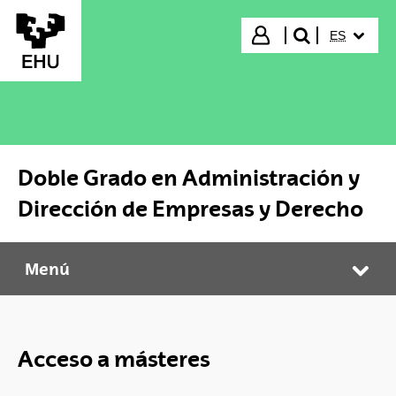
Saltar al contenido principal
IDIOMA S
Iniciar sesión
ES
buscar"
Doble Grado en Administración y
Dirección de Empresas y Derecho
Menú
Doble Grado en Administración y Dirección de Empresas y Derecho
Abr
Acceso a másteres