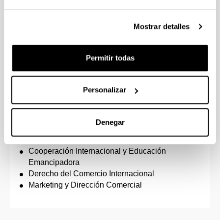
Estudios Feministas y de Género
Másteres propios
Mostrar detalles
Dirección y Gestión de Empresas (Executive
Permitir todas
MBA)
Digital Management & ERP: Gestión de la
Empresa 4.0
Personalizar
Emprendimiento y Dirección de Empresas (MBA
e3)
Igualdad de Mujeres y Hombres: Agentes de
Denegar
Igualdad
Medio Ambiente, Sostenibilidad y ODS
Cooperación Internacional y Educación
Emancipadora
Derecho del Comercio Internacional
Marketing y Dirección Comercial