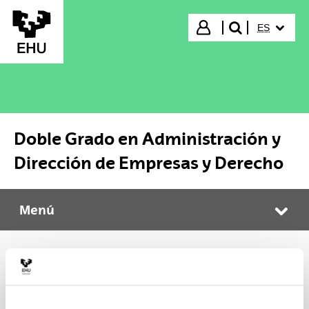
Saltar al contenido principal
IDIOMA S
Iniciar sesión
ES
buscar"
Doble Grado en Administración y
Dirección de Empresas y Derecho
Menú
Doble Grado en Administración y Dirección de Empresas y Derecho
Abr
Plan de estudio