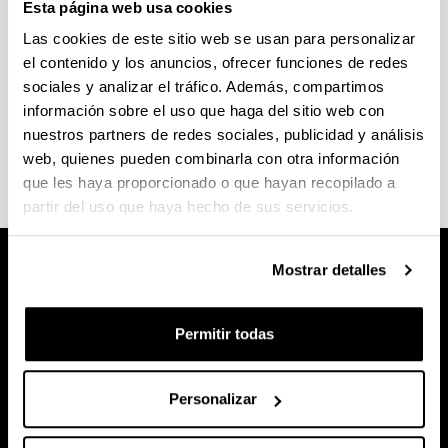
Esta página web usa cookies
Las cookies de este sitio web se usan para personalizar
Competencias adquiridas
el contenido y los anuncios, ofrecer funciones de redes
sociales y analizar el tráfico. Además, compartimos
Al finalizar este Doble Grado habrás adquirido las
información sobre el uso que haga del sitio web con
competencias del
Grado en Administración y
nuestros partners de redes sociales, publicidad y análisis
Dirección de Empresas
y del
Grado en Derecho
.
web, quienes pueden combinarla con otra información
que les haya proporcionado o que hayan recopilado a
partir del uso que haya hecho de sus servicios.
Mostrar detalles
Permitir todas
Personalizar