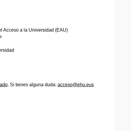
el Acceso a la Universidad (EAU)
r
ersidad
cado
. Si tienes alguna duda:
acceso@ehu.eus