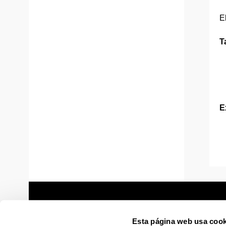
E
T
E
Esta página web usa cook