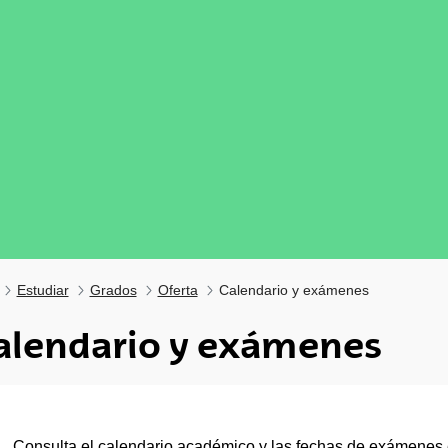
Estudiar
Grados
Oferta
Calendario y exámenes
alendario y exámenes
tar subpáginas
Consulta el
calendario académico
y las
fechas de exámenes