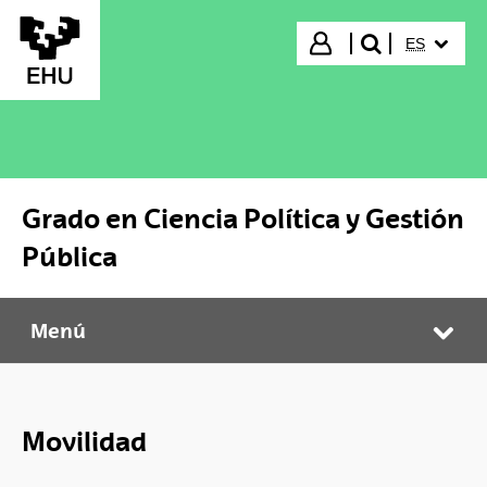
Saltar al contenido principal
IDIOMA S
Iniciar sesión
ES
buscar"
Grado en Ciencia Política y Gestión
Pública
Menú
Grado en Ciencia Política y Gestión Pública
Abr
Movilidad