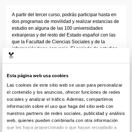
A partir del tercer curso, podrás participar hasta en
dos programas de movilidad y realizar estancias de
estudio en alguna de las 100 universidades
extranjeras y del resto del Estado español con las
que la Facultad de Ciencias Sociales y de la
información tiene convenio. El periodo de estudios
puede ser de un cuatrimestre o un curso completo.
Erasmus+, en universidades europeas, como
Esta página web usa cookies
Alemania, Bélgica, Dinamarca, Francia, Italia,
Noruega, Países Bajos, Reino Unido, Suecia,
Las cookies de este sitio web se usan para personalizar
entre otras.
el contenido y los anuncios, ofrecer funciones de redes
UPV-AL, en universidades de América Latina:
sociales y analizar el tráfico. Además, compartimos
Argentina, Brasil, Chile, México, Perú, Colombia,
información sobre el uso que haga del sitio web con
etc.
nuestros partners de redes sociales, publicidad y análisis
Programa Otros Destinos, en universidades de
web, quienes pueden combinarla con otra información
EE.UU., Canadá, Corea del Sur, Australia,
que les haya proporcionado o que hayan recopilado a
Japón, Rusia y otras.