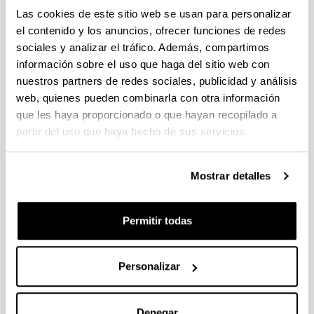
práctica en diferentes procesos y contextos
Las cookies de este sitio web se usan para personalizar
comunicativos.
el contenido y los anuncios, ofrecer funciones de redes
Buscar, seleccionar, jerarquizar y analizar
sociales y analizar el tráfico. Además, compartimos
información en distintas fuentes, adaptando su
información sobre el uso que haga del sitio web con
contenido a diferentes formas y estrategias
nuestros partners de redes sociales, publicidad y análisis
narrativas.
web, quienes pueden combinarla con otra información
Comunicar y exponer, con fluidez, eficacia y de
que les haya proporcionado o que hayan recopilado a
forma argumentada, proyectos, logros y
partir del uso que haya hecho de sus servicios.
resultados del trabajo y la investigación en
diferentes géneros, formatos y medios de
comunicación.
Mostrar detalles
Desarrollar habilidades y destrezas relacionadas
con la participación, gestión y optimización del
trabajo en equipo, aplicando criterios informados
Permitir todas
a la toma de decisiones y a la evaluación de los
resultados.
Personalizar
Proyectar y diseñar estrategias orientadas a la
identificación de objetivos y a la planificación de
acciones, en el contexto del desarrollo de
Denegar