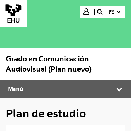
Saltar al contenido principal
IDIOMA S
Iniciar sesión
ES
buscar"
Grado en Comunicación
Audiovisual (Plan nuevo)
Menú
Grado en Comunicación Audiovisual (Plan nuevo)
Abr
Plan de estudio