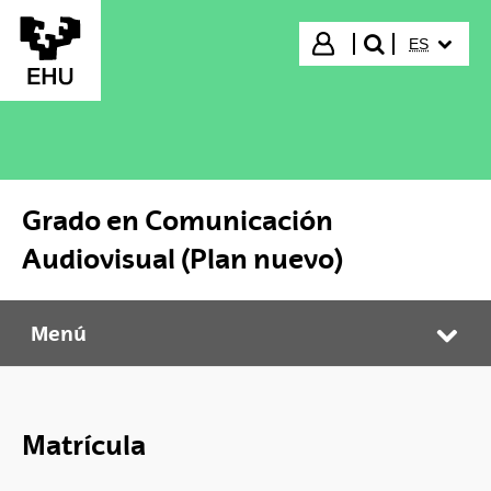
Saltar al contenido principal
IDIOMA S
Iniciar sesión
ES
buscar"
Grado en Comunicación
Audiovisual (Plan nuevo)
Menú
Grado en Comunicación Audiovisual (Plan nuevo)
Abr
Matrícula