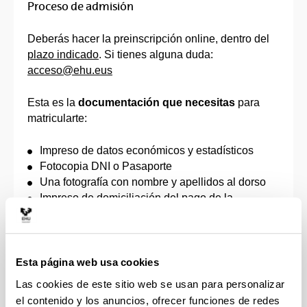
Proceso de admisión
Deberás hacer la preinscripción online, dentro del
plazo indicado
. Si tienes alguna duda:
acceso@ehu.eus
Esta es la
documentación que necesitas
para
matricularte:
Impreso de datos económicos y estadísticos
Fotocopia DNI o Pasaporte
Una fotografía con nombre y apellidos al dorso
Impreso de domiciliación del pago de la
matrícula
Documento que acredite el derecho a la
reducción o exención de los precios públicos de
matrícula, de acuerdo con la correspondiente
Esta página web usa cookies
orden que apruebe el Gobierno Vasco, por la que
Las cookies de este sitio web se usan para personalizar
se fijan los precios a satisfacer por la prestación
el contenido y los anuncios, ofrecer funciones de redes