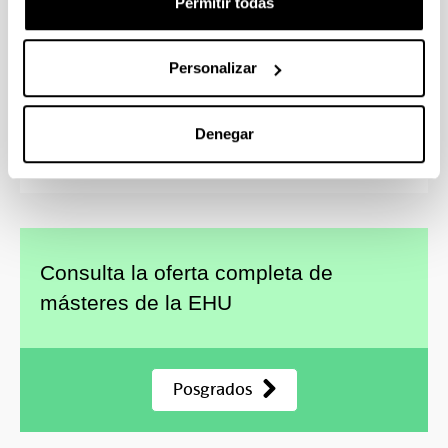
Permitir todas
Acogimiento Residencial, Familiar y Adopción
Igualdad de Mujeres y Hombres: Agentes de
Igualdad
Personalizar
Medio Ambiente, Sostenibilidad y ODS
Cooperación Internacional y Educación
Emancipadora
Denegar
Marketing y Dirección Comercial
Consulta la oferta completa de
másteres de la EHU
Posgrados