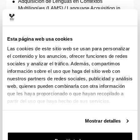
Adquisición de Lenguas en Contextos
Multilingües (LAMS) / Language Acquisition in
Multilingual Settings (LAMS)
Ciencias de la Actividad Física y del Deporte
Multilingüismo y Educación / European Master in
Multilingualism and Education
Esta página web usa cookies
Filosofía, Ciencia y Valores
Las cookies de este sitio web se usan para personalizar
Economía Social y Solidaria
el contenido y los anuncios, ofrecer funciones de redes
Arte Contemporáneo Tecnológico y Performativo
sociales y analizar el tráfico. Además, compartimos
Dirección de Proyectos
información sobre el uso que haga del sitio web con
Estudios Feministas y de Género
nuestros partners de redes sociales, publicidad y análisis
Másteres propios
web, quienes pueden combinarla con otra información
que les haya proporcionado o que hayan recopilado a
Atención temprana
partir del uso que haya hecho de sus servicios.
Dirección y Gestión de Empresas (Executive
MBA)
Mostrar detalles
Emprendimiento y Dirección de Empresas (MBA
e3)
Infancia en Situación de Desprotección,