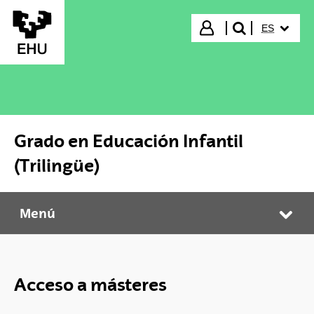
Saltar al contenido principal
IDIOMA S
Iniciar sesión
ES
buscar"
Grado en Educación Infantil
(Trilingüe)
Menú
Grado en Educación Infantil (Trilingüe)
Abr
Acceso a másteres