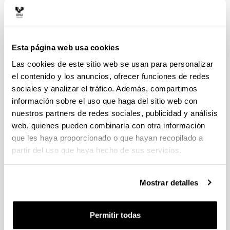
adecuada producción y comprensión lingüística -
niveles C1 y B1 respectivamente- para poder
ejercer su profesión en un contexto educativo
plurilingüe, desarrollando actitudes de respeto a
Esta página web usa cookies
la diversidad lingüística y cultural.
Las cookies de este sitio web se usan para personalizar
Conocer la organización de las escuelas de
el contenido y los anuncios, ofrecer funciones de redes
educación infantil y la diversidad de acciones
sociales y analizar el tráfico. Además, compartimos
que comprende su funcionamiento. Asumir que el
información sobre el uso que haga del sitio web con
ejercicio de la función docente ha de ir
nuestros partners de redes sociales, publicidad y análisis
perfeccionándose y adaptándose a los cambios
científicos, pedagógicos y sociales a lo largo de
web, quienes pueden combinarla con otra información
la vida.
que les haya proporcionado o que hayan recopilado a
Conocer las implicaciones educativas de las
partir del uso que haya hecho de sus servicios.
tecnologías de la información y la comunicación
y, en particular, de la televisión en la primera
Mostrar detalles
infancia. Utilizar de forma crítica los diversos
medios de información y comunicación (TICs,
bibliotecas, fonotecas...), para acceder a fuentes
Permitir todas
de conocimiento y favorecer las tareas de