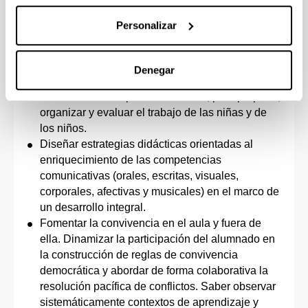
comunicación, aprendizaje, investigación y
trabajo cooperativo.
Personalizar
Conocer los objetivos, contenidos curriculares y
criterios de evaluación de la Educación Infantil,
comprendiendo su singularidad epistemológica y
Denegar
la especificidad de su didáctica, así como la
relación interdisciplinar entre ellas, para preparar,
organizar y evaluar el trabajo de las niñas y de
los niños.
Diseñar estrategias didácticas orientadas al
enriquecimiento de las competencias
comunicativas (orales, escritas, visuales,
corporales, afectivas y musicales) en el marco de
un desarrollo integral.
Fomentar la convivencia en el aula y fuera de
ella. Dinamizar la participación del alumnado en
la construcción de reglas de convivencia
democrática y abordar de forma colaborativa la
resolución pacífica de conflictos. Saber observar
sistemáticamente contextos de aprendizaje y