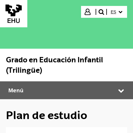
Saltar al contenido principal
IDIOMA S
Iniciar sesión
ES
buscar"
Grado en Educación Infantil
(Trilingüe)
Menú
Grado en Educación Infantil (Trilingüe)
Abr
Plan de estudio