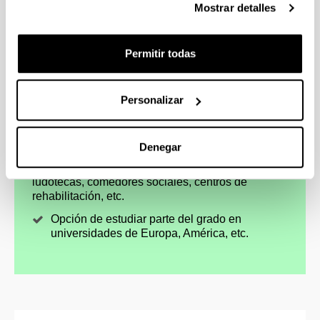
Mostrar detalles
4 razones para elegir este grado
Permitir todas
Trabajarás en contextos diversos y con
colectivos especialmente vulnerables.
Personalizar
Formación teórico-práctica, con un plan de
estudios completo y dinámico: procesos de
inclusión, investigación, TICs…
Denegar
Más de 300 convenios de colaboración para
que hagas prácticas en pisos de acogida,
ludotecas, comedores sociales, centros de
rehabilitación, etc.
Opción de estudiar parte del grado en
universidades de Europa, América, etc.