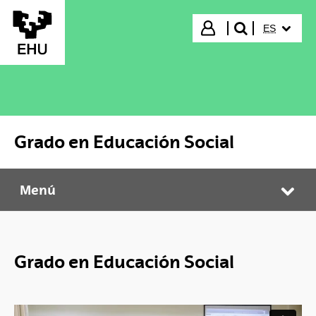
Saltar al contenido principal
IDIOMA S
Iniciar sesión
ES
buscar"
Grado en Educación Social
Menú
Grado en Educación Social
Abr
Grado en Educación Social