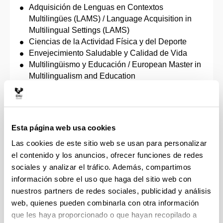
Adquisición de Lenguas en Contextos
Multilingües (LAMS) / Language Acquisition in
Multilingual Settings (LAMS)
Ciencias de la Actividad Física y del Deporte
Envejecimiento Saludable y Calidad de Vida
Multilingüismo y Educación / European Master in
Multilingualism and Education
Modelos y Áreas de Investigación en Ciencias
Sociales
Participación y Desarrollo Comunitario
Filosofía, Ciencia y Valores
Esta página web usa cookies
Internacional en Sociología Jurídica /
Las cookies de este sitio web se usan para personalizar
International Master in Sociology of Law
el contenido y los anuncios, ofrecer funciones de redes
Economía Social y Solidaria
sociales y analizar el tráfico. Además, compartimos
Desarrollo y Cooperación Internacional
Globalización y Desarrollo
información sobre el uso que haga del sitio web con
Arte Contemporáneo Tecnológico y Performativo
nuestros partners de redes sociales, publicidad y análisis
Dirección de Proyectos
web, quienes pueden combinarla con otra información
Estudios Feministas y de Género
que les haya proporcionado o que hayan recopilado a