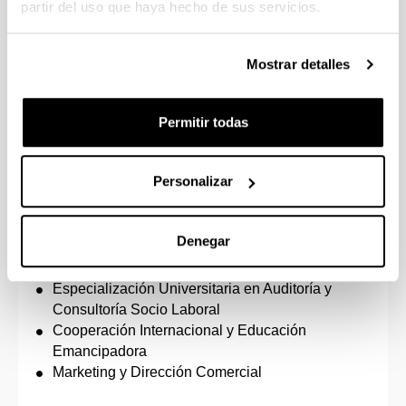
partir del uso que haya hecho de sus servicios.
Másteres propios
Atención temprana
Mostrar detalles
Dirección y Gestión de Empresas (Executive
MBA)
Promoción de Salud y Salud Comunitaria
Permitir todas
Emprendimiento y Dirección de Empresas (MBA
e3)
Personalizar
Infancia en Situación de Desprotección,
Acogimiento Residencial, Familiar y Adopción
Igualdad de Mujeres y Hombres: Agentes de
Denegar
Igualdad
Medio Ambiente, Sostenibilidad y ODS
Especialización Universitaria en Auditoría y
Consultoría Socio Laboral
Cooperación Internacional y Educación
Emancipadora
Marketing y Dirección Comercial