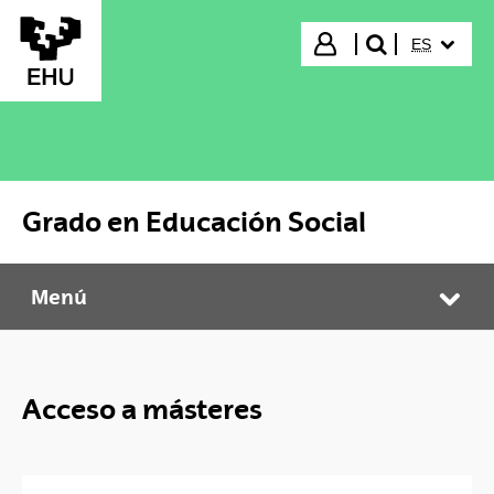
Saltar al contenido principal
IDIOMA S
Iniciar sesión
ES
buscar"
Grado en Educación Social
Menú
Grado en Educación Social
Abr
Acceso a másteres