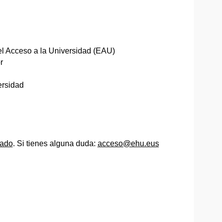
el Acceso a la Universidad (EAU)
r
ersidad
cado
. Si tienes alguna duda:
acceso@ehu.eus