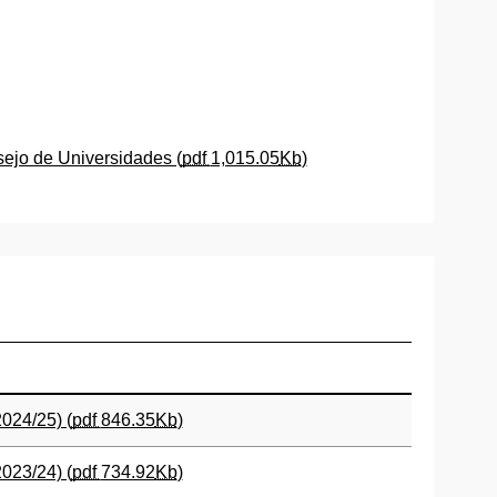
ejo de Universidades (
pdf
1,015.05
Kb
)
024/25) (
pdf
846.35
Kb
)
023/24) (
pdf
734.92
Kb
)