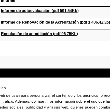
Informe
(Abre una nueva ventana)
Informe de autoevaluación (
pdf
591.54
Kb
)
(Abre una nueva ventana)
Informe de Renovación de la Acreditación (
pdf
1,406.42
Kb
)
(Abre una nueva ventana)
Resolución de acreditación (
pdf
96.75
Kb
)
ies
web se usan para personalizar el contenido y los anuncios, ofrec
Sede electrónica
Accesibilidad
Infor
el tráfico. Además, compartimos información sobre el uso que ha
edes sociales, publicidad y análisis web, quienes pueden combin