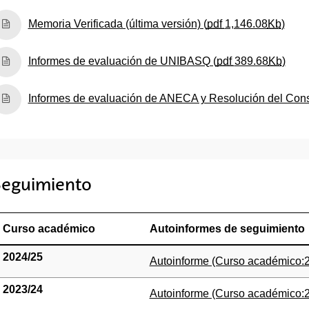
(Abre una nueva ventana)
Memoria Verificada (última versión) (
pdf
1,146.08
Kb
)
(Abre una nueva ventana)
Informes de evaluación de UNIBASQ (
pdf
389.68
Kb
)
(Abre una nueva ventana)
Informes de evaluación de ANECA y Resolución del Cons
eguimiento
Curso académico
Autoinformes de seguimiento
2024/25
(Abre una nueva ventana)
Autoinforme (Curso académico:2
2023/24
(Abre una nueva ventana)
Autoinforme (Curso académico:2