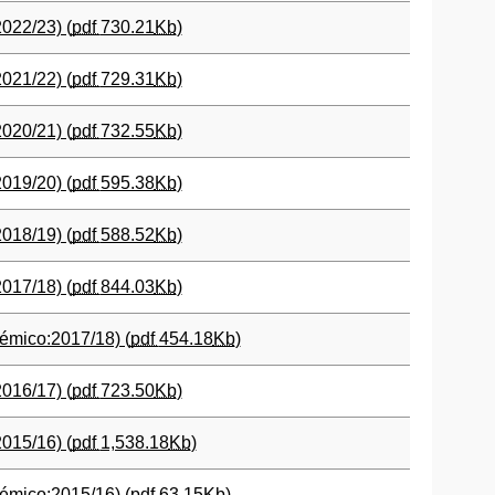
022/23) (
pdf
730.21
Kb
)
021/22) (
pdf
729.31
Kb
)
020/21) (
pdf
732.55
Kb
)
019/20) (
pdf
595.38
Kb
)
018/19) (
pdf
588.52
Kb
)
017/18) (
pdf
844.03
Kb
)
émico:2017/18) (
pdf
454.18
Kb
)
016/17) (
pdf
723.50
Kb
)
015/16) (
pdf
1,538.18
Kb
)
émico:2015/16) (
pdf
63.15
Kb
)