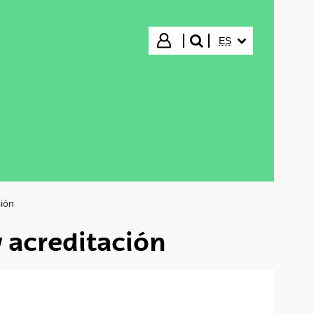
IDIOMA SELECCIO
Iniciar sesión
ES
buscar"
ción
y acreditación