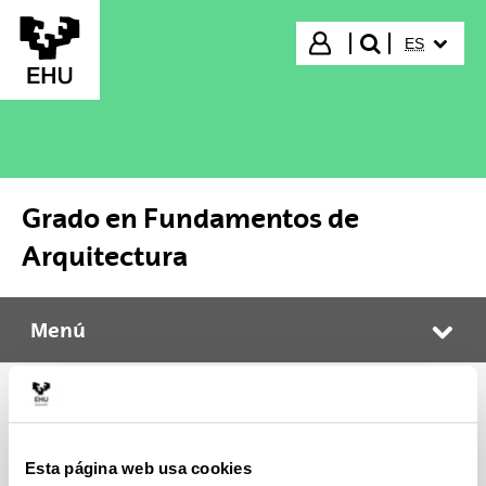
Saltar al contenido principal
IDIOMA S
Iniciar sesión
ES
buscar"
Grado en Fundamentos de
Arquitectura
Menú
Grado en Fundamentos de Arquitectura
Abr
Calendario y exámenes
Esta página web usa cookies