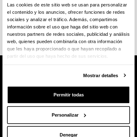
Las cookies de este sitio web se usan para personalizar
el contenido y los anuncios, ofrecer funciones de redes
Consulta el
calendario académico
y las
fechas de
sociales y analizar el tráfico. Además, compartimos
exámenes
en la web de la Escuela Técnica
información sobre el uso que haga del sitio web con
Superior de Arquitectura.
nuestros partners de redes sociales, publicidad y análisis
web, quienes pueden combinarla con otra información
que les haya proporcionado o que hayan recopilado a
partir del uso que haya hecho de sus servicios.
Mostrar detalles
Permitir todas
Personalizar
Denegar