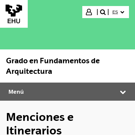
Saltar al contenido principal
IDIOMA S
Iniciar sesión
ES
buscar"
Grado en Fundamentos de
Arquitectura
Menú
Grado en Fundamentos de Arquitectura
Abr
Menciones e
Itinerarios