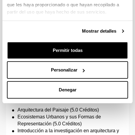
Historia de las Dimensiones Estructurales (5.0
que les haya proporcionado o que hayan recopilado a
Créditos)
partir del uso que haya hecho de sus servicios.
Introducción a la investigación en arquitectura y
urbanismo (5.0 Créditos)
Mostrar detalles
Metodología de Trabajo BIM (5.0 Créditos)
Representación del proyecto mediante
herramientas gráficas digitales (5.0 Créditos)
Permitir todas
Técnicas de Intervención (5.0 Créditos)
Número de créditos a aprobar: 30.0
Personalizar
Urbanismo, Paisaje y Territorio
Denegar
Asignaturas concretas:
Arquitectura del Paisaje (5.0 Créditos)
Ecosistemas Urbanos y sus Formas de
Representación (5.0 Créditos)
Introducción a la investigación en arquitectura y