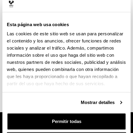
Podrás realizar prácticas extracurriculares en
empresas e instituciones públicas y privadas, como
parte de tu proceso formativo, gestionadas a través
Esta página web usa cookies
de la Facultad de Letras.
Las cookies de este sitio web se usan para personalizar
Para acceder a las prácticas deberás superar el
el contenido y los anuncios, ofrecer funciones de redes
50% de los créditos de tu grado. Las prácticas son
sociales y analizar el tráfico. Además, compartimos
voluntarias y están tuteladas por profesorado de la
información sobre el uso que haga del sitio web con
Facultad, y pueden reconocerse por un máximo de
nuestros partners de redes sociales, publicidad y análisis
12 créditos ECTS de carácter optativo.
web, quienes pueden combinarla con otra información
que les haya proporcionado o que hayan recopilado a
Infórmate de las
prácticas externas voluntarias
que
partir del uso que haya hecho de sus servicios.
te ofrecemos en la Facultad de Letras.
Mostrar detalles
Permitir todas