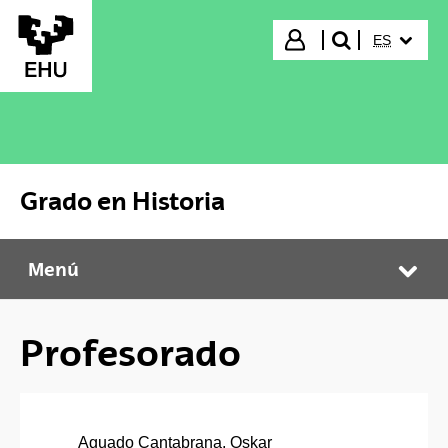
Saltar al contenido principal
IDIOMA S
Iniciar sesión
ES
buscar"
Grado en Historia
Menú
Grado en Historia
Abr
Profesorado
Aguado Cantabrana, Oskar