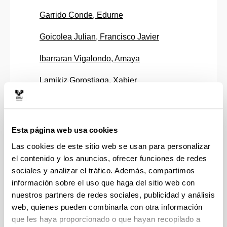
Garrido Conde, Edurne
Goicolea Julian, Francisco Javier
Ibarraran Vigalondo, Amaya
Lamikiz Gorostiaga, Xabier
Larrañaga Tamayo, Abraham
Larrinaga Ortiz, Mikel
Esta página web usa cookies
Llamazares Martin, Andoni Marcos
Las cookies de este sitio web se usan para personalizar
el contenido y los anuncios, ofrecer funciones de redes
Lopez De Arcaute Bartolome, Maddi
sociales y analizar el tráfico. Además, compartimos
información sobre el uso que haga del sitio web con
Lopez De Maturana Dieguez, Virginia
nuestros partners de redes sociales, publicidad y análisis
web, quienes pueden combinarla con otra información
Lopez De Munain Iturrospe, Gorka
que les haya proporcionado o que hayan recopilado a