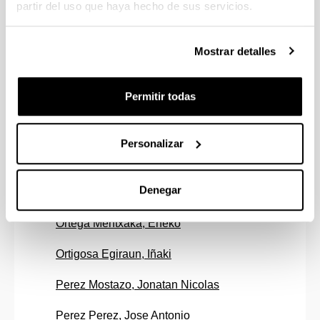
partir del uso que haya hecho de sus servicios.
Lopez Martinez De Marigorta, Eneko
Lorenzo Jimenez, Jesus
Mostrar detalles
Marin Casado, Guillermo
Permitir todas
Martinez Sobrino, Alejandro
Mendizabal Sandonis, Oihane
Personalizar
Mugica Alustiza, Jose Antonio
Denegar
Onaindia Martinez, Aritz
Ortega Mentxaka, Eneko
Ortigosa Egiraun, Iñaki
Perez Mostazo, Jonatan Nicolas
Perez Perez, Jose Antonio