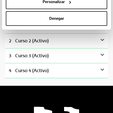
Personalizar
Fundamentos de Programación
6
Denegar
Redes y Servicios de Telecomunicación I
6
2
Curso 2 (Activo)
3
Curso 3 (Activo)
4
Curso 4 (Activo)