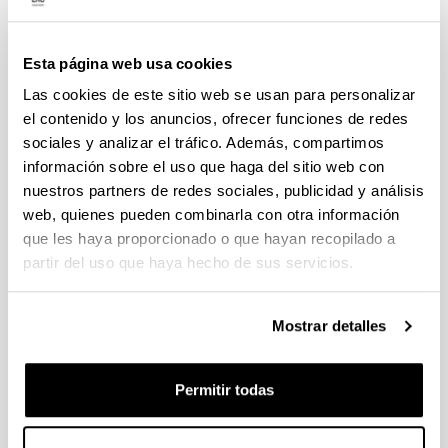
Cuatrimestre 1
Crédi
Cálculo I
6
Esta página web usa cookies
Las cookies de este sitio web se usan para personalizar
Empresa Digital
6
el contenido y los anuncios, ofrecer funciones de redes
sociales y analizar el tráfico. Además, compartimos
Fundamentos de Sistemas de Información
6
información sobre el uso que haga del sitio web con
nuestros partners de redes sociales, publicidad y análisis
Física
6
web, quienes pueden combinarla con otra información
que les haya proporcionado o que hayan recopilado a
Álgebra
6
partir del uso que haya hecho de sus servicios.
Cuatrimestre 2
Crédit
Mostrar detalles
Análisis de Circuitos
6
Cálculo II
Permitir todas
6
Fundamentos de Electrónica
6