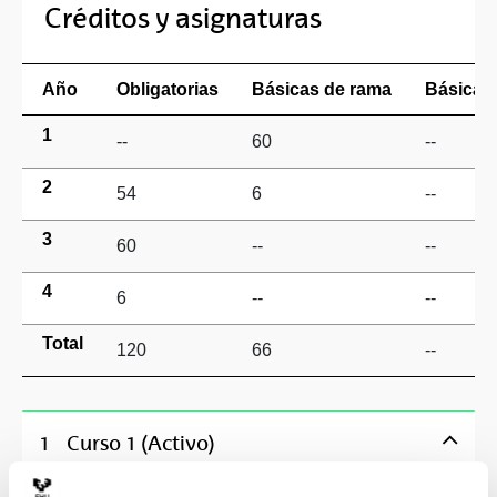
Créditos y asignaturas
Año
Obligatorias
Básicas de rama
Básicas 
1
--
60
--
2
54
6
--
3
60
--
--
4
6
--
--
Total
120
66
--
1
Curso 1 (Activo)