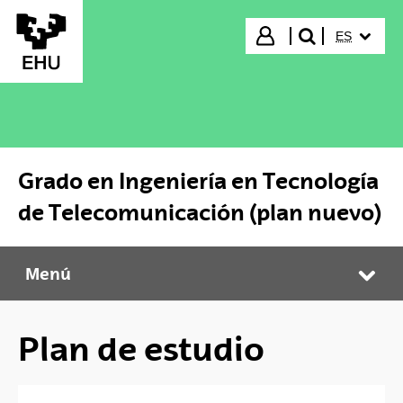
Saltar al contenido principal
IDIOMA S
Iniciar sesión
ES
buscar"
Grado en Ingeniería en Tecnología
de Telecomunicación (plan nuevo)
Menú
Grado en Ingeniería en Tecnología de Telecomunicación (plan nuevo)
Abr
Plan de estudio