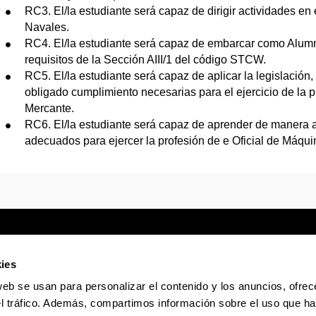
RC3. El/la estudiante será capaz de dirigir actividades en
Navales.
RC4. El/la estudiante será capaz de embarcar como Alumn
requisitos de la Sección AIII/1 del código STCW.
RC5. El/la estudiante será capaz de aplicar la legislación
obligado cumplimiento necesarias para el ejercicio de la 
Mercante.
RC6. El/la estudiante será capaz de aprender de manera
adecuados para ejercer la profesión de e Oficial de Máqu
ies
web se usan para personalizar el contenido y los anuncios, ofrec
Sede electrónica
Accesibilidad
Infor
el tráfico. Además, compartimos información sobre el uso que ha