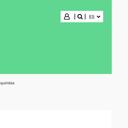
IDIOMA SELECCIO
Iniciar sesión
ES
buscar"
quiridas