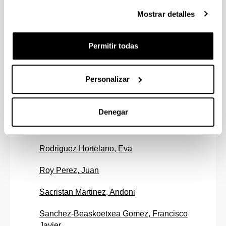
Mostrar detalles
Marcos Tajada, Aitor
Maruri Machado, Maria De Las Mercedes
Permitir todas
Menendez Ruiz, Amaia
Personalizar
Merodio Beascoechea, Yolanda
Perez Hoyos, Santiago
Denegar
Puerto Lecanda, Igor
Rodriguez Hortelano, Eva
Roy Perez, Juan
Sacristan Martinez, Andoni
Sanchez-Beaskoetxea Gomez, Francisco
Javier