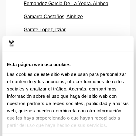
Fernandez Garcia De La Yedra, Ainhoa
Gamarra Castaños, Ainhize
Garate Lopez, Itziar
Garcia De La Maza, Casilda
Gil Calvo, Miryam
Esta página web usa cookies
Guraya Diez, Maria Teresa
Las cookies de este sitio web se usan para personalizar
el contenido y los anuncios, ofrecer funciones de redes
Ibarraran Vigalondo, Amaya
sociales y analizar el tráfico. Además, compartimos
Imatz Ojanguren, Eukene
información sobre el uso que haga del sitio web con
nuestros partners de redes sociales, publicidad y análisis
Larrabe Barrena, Juan Luis
web, quienes pueden combinarla con otra información
que les haya proporcionado o que hayan recopilado a
Llorente Gonzalez, Jose Ignacio
partir del uso que haya hecho de sus servicios.
Lopez Arraiza, Alberto