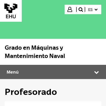
Saltar al contenido principal
IDIOMA S
Iniciar sesión
ES
buscar"
Grado en Máquinas y
Mantenimiento Naval
Menú
Grado en Máquinas y Mantenimiento Naval
Abr
Profesorado