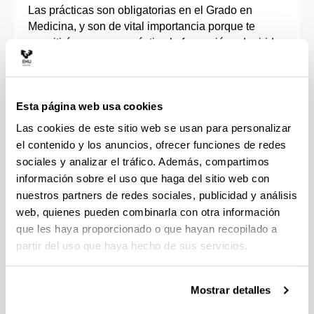
Las prácticas son obligatorias en el Grado en
Medicina, y son de vital importancia porque te
permitirán poner en práctica la formación adquirida
en el aula y en los diferentes laboratorios de
simulación. Contarás, además, con una amplia
oferta.
Esta página web usa cookies
En este grado, los tres últimos cursos se realizan en
Las cookies de este sitio web se usan para personalizar
las Unidades Docentes en los cuatro Hospitales
el contenido y los anuncios, ofrecer funciones de redes
Universitarios (Basurto, Cruces, Vitoria-Gasteiz y
sociales y analizar el tráfico. Además, compartimos
San Sebastián), donde se imparten prácticas
información sobre el uso que haga del sitio web con
asociadas a los distintos servicios médicos
nuestros partners de redes sociales, publicidad y análisis
hospitalarios, constituyendo el sexto curso un
web, quienes pueden combinarla con otra información
rotatorio íntegramente práctico. Además, en tercer
que les haya proporcionado o que hayan recopilado a
curso existe la posibilidad de realizar prácticas
partir del uso que haya hecho de sus servicios.
externas.
Infórmate de las
prácticas obligatorias
que te
Mostrar detalles
ofrecemos en el Grado en Medicina.