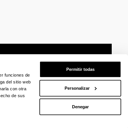
Permitir todas
er funciones de
mación legal
Mapa
Ayuda
Contacto
ga del sitio web
Personalizar
arla con otra
 hecho de sus
 en Facebook
La EHU en Linkedin
La EHU en Instagram
La EHU en Youtube
La EHU en Vimeo
La EHU en Flickr
Denegar