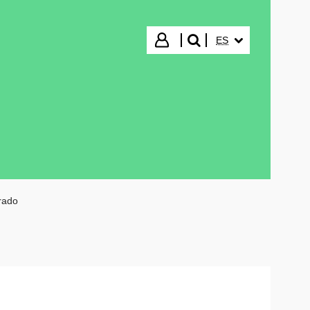
IDIOMA SELECCIO
Iniciar sesión
ES
buscar"
rado