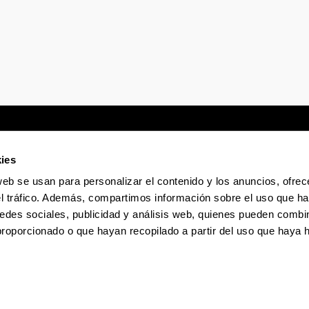
ies
web se usan para personalizar el contenido y los anuncios, ofrec
Sede electrónica
Accesibilidad
Infor
el tráfico. Además, compartimos información sobre el uso que ha
edes sociales, publicidad y análisis web, quienes pueden combin
proporcionado o que hayan recopilado a partir del uso que haya
La EHU en Tiktok
La EHU en Bluesky
La EHU