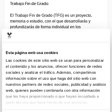
Trabajo Fin de Grado
El Trabajo Fin de Grado (TFG) es un proyecto,
memoria o estudio, con el que desarrollarás y
profundizarás de forma individual en los
contenidos, capacidades, competencias y
habilidades adquiridas en tu grado.
Deberá ser un trabajo original, dónde pondrás en
Esta página web usa cookies
práctica y se evaluarán todas las competencias que
Las cookies de este sitio web se usan para personalizar
has ido adquiriendo durante el Grado.
el contenido y los anuncios, ofrecer funciones de redes
sociales y analizar el tráfico. Además, compartimos
Tendrás un director o directora que te orientará en
información sobre el uso que haga del sitio web con
la elección de la línea de investigación y que
nuestros partners de redes sociales, publicidad y análisis
supervisará tu trabajo.
web, quienes pueden combinarla con otra información
que les haya proporcionado o que hayan recopilado a
El TFG consta de entre 6 y 30 créditos, en función
de las características de cada Grado, que se
partir del uso que haya hecho de sus servicios.
realizan en la fase final del plan de estudios. Para