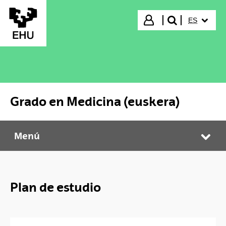
Saltar al contenido principal
IDIOMA S
Iniciar sesión
ES
buscar"
Grado en Medicina (euskera)
Menú
Grado en Medicina (euskera)
Abr
Plan de estudio