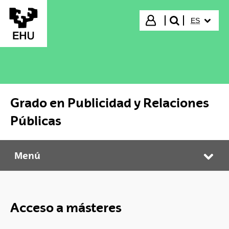
Saltar al contenido principal
IDIOMA S
Iniciar sesión
ES
buscar"
Grado en Publicidad y Relaciones
Públicas
Menú
Grado en Publicidad y Relaciones Públicas
Abr
Acceso a másteres