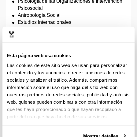
Psicología de las Organizaciones e Intervención
Psicosocial
Antropología Social
Estudios Internacionales
Gestión de los Recursos Humanos y del Empleo
Internacional en Sociología Jurídica /
International Master in Sociology of Law
Economía Social y Solidaria
Esta página web usa cookies
Desarrollo y Cooperación Internacional
Globalización y Desarrollo
Las cookies de este sitio web se usan para personalizar
Europa y el Mundo Atlántico: Poder, Cultura y
el contenido y los anuncios, ofrecer funciones de redes
Sociedad
sociales y analizar el tráfico. Además, compartimos
Arte Contemporáneo Tecnológico y Performativo
información sobre el uso que haga del sitio web con
Economía: Aplicaciones Empíricas y Políticas /
nuestros partners de redes sociales, publicidad y análisis
Master in Economics: Empirical Applications and
web, quienes pueden combinarla con otra información
Policies
que les haya proporcionado o que hayan recopilado a
Dirección de Proyectos
partir del uso que haya hecho de sus servicios.
Estudios Feministas y de Género
Másteres propios
Mostrar detalles