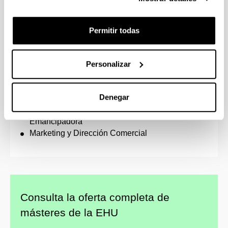
Dirección y Gestión de Empresas (Executive
MBA)
Permitir todas
Promoción de Salud y Salud Comunitaria
Emprendimiento y Dirección de Empresas (MBA
e3)
Personalizar
Igualdad de Mujeres y Hombres: Agentes de
Igualdad
Denegar
Medio Ambiente, Sostenibilidad y ODS
Cooperación Internacional y Educación
Emancipadora
Marketing y Dirección Comercial
Consulta la oferta completa de
másteres de la EHU