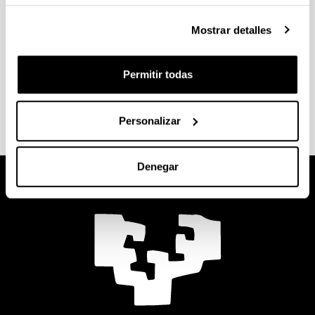
realizan en la fase final del plan de estudios. Para
Mostrar detalles
matricularte, antes deberás haber superado un
número concreto de créditos.
Permitir todas
Consulta la información sobre
inscripción, temas y
defensa
en la web de tu centro.
Personalizar
Denegar