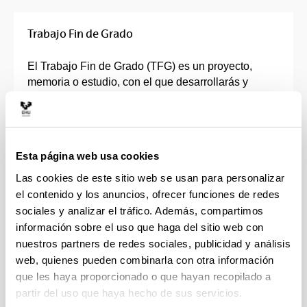
Trabajo Fin de Grado
El Trabajo Fin de Grado (TFG) es un proyecto,
memoria o estudio, con el que desarrollarás y
profundizarás de forma individual en los
contenidos, capacidades, competencias y
habilidades adquiridas en tu grado.
Esta página web usa cookies
Deberá ser un trabajo original, dónde pondrás en
práctica y se evaluarán todas las competencias que
Las cookies de este sitio web se usan para personalizar
has ido adquiriendo durante el Grado.
el contenido y los anuncios, ofrecer funciones de redes
sociales y analizar el tráfico. Además, compartimos
Tendrás un director o directora que te orientará en
información sobre el uso que haga del sitio web con
la elección de la línea de investigación y que
nuestros partners de redes sociales, publicidad y análisis
supervisará tu trabajo.
web, quienes pueden combinarla con otra información
que les haya proporcionado o que hayan recopilado a
El TFG consta de entre 6 y 30 créditos, en función
partir del uso que haya hecho de sus servicios.
de las características de cada Grado, que se