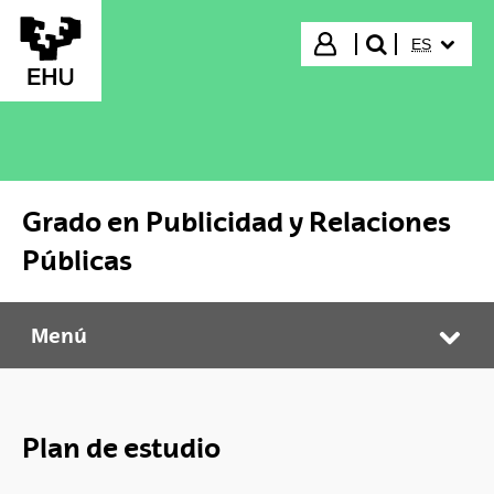
Saltar al contenido principal
IDIOMA S
Iniciar sesión
ES
buscar"
Grado en Publicidad y Relaciones
Públicas
Menú
Grado en Publicidad y Relaciones Públicas
Abr
Plan de estudio