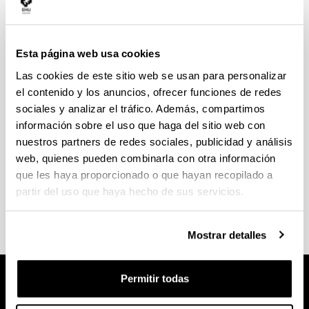
Te ofrecemos la posibilidad de realizar estancias en
universidades españolas y extranjeras, un curso
completo o un cuatrimestre, con pleno
Esta página web usa cookies
reconocimiento de sus estudios:
Las cookies de este sitio web se usan para personalizar
SICUE, en las principales universidades del
el contenido y los anuncios, ofrecer funciones de redes
Estado español
sociales y analizar el tráfico. Además, compartimos
Erasmus+, en universidades europeas
información sobre el uso que haga del sitio web con
UPV/EHU-AL, en universidades de América del
nuestros partners de redes sociales, publicidad y análisis
Sur y Central
web, quienes pueden combinarla con otra información
que les haya proporcionado o que hayan recopilado a
Descubre los
destinos, requisitos y ayudas
en la
partir del uso que haya hecho de sus servicios.
web tu centro.
Mostrar detalles
Permitir todas