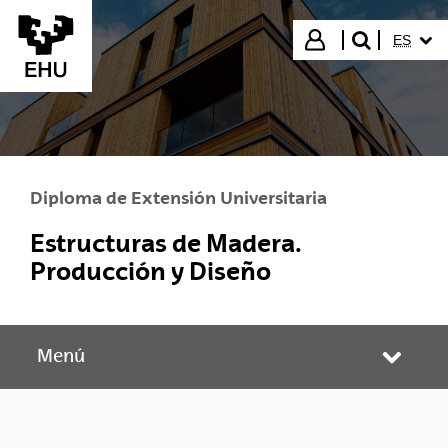
Saltar al contenido principal
IDIOMA
Iniciar sesión
ES
buscar"
Diploma de Extensión Universitaria
Estructuras de Madera.
Producción y Diseño
Menú
Abrir/