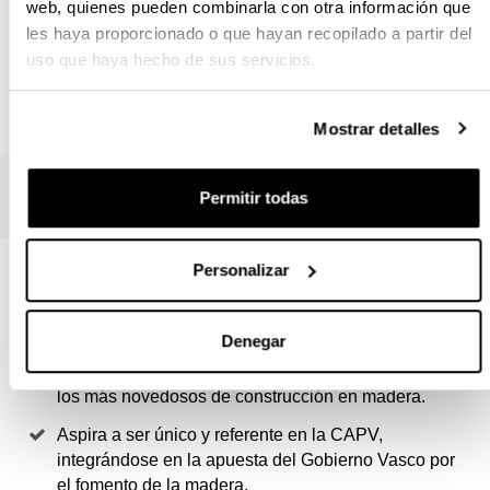
web, quienes pueden combinarla con otra información que
Permanente en Estructuras, Construcción y
les haya proporcionado o que hayan recopilado a partir del
Diseño en Madera
uso que haya hecho de sus servicios.
Ver información sobre este Máster
Mostrar detalles
Permitir todas
Personalizar
4 RAZONES PARA ELEGIR ESTE
TÍTULO
Denegar
Integra el conocimiento de sistemas tradicionales y
los más novedosos de construcción en madera.
Aspira a ser único y referente en la CAPV,
integrándose en la apuesta del Gobierno Vasco por
el fomento de la madera.