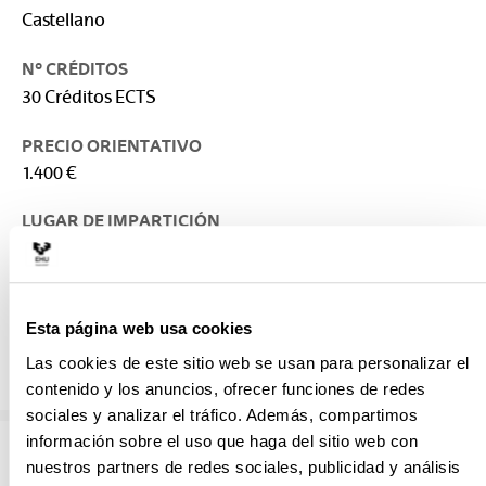
Castellano
Nº CRÉDITOS
30 Créditos ECTS
PRECIO ORIENTATIVO
1.400 €
LUGAR DE IMPARTICIÓN
Escuela Técnica Superior de Arquitectura
RESPONSABLE
Escuela Técnica Superior de Arquitectura
Esta página web usa cookies
j.rico@ehu.eus
Las cookies de este sitio web se usan para personalizar el
943015896
contenido y los anuncios, ofrecer funciones de redes
sociales y analizar el tráfico. Además, compartimos
información sobre el uso que haga del sitio web con
nuestros partners de redes sociales, publicidad y análisis
Este título es parte del Máster de Formación