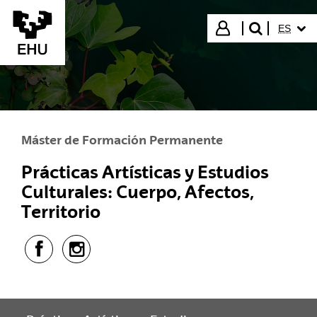
Saltar al contenido principal
IDIOMA
Iniciar sesión
ES
buscar"
Máster de Formación Permanente
Prácticas Artísticas y Estudios
Culturales: Cuerpo, Afectos,
Territorio
Facebook - (Abre una nueva ventana)
Instagram - (Abre una nueva ventana)