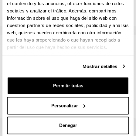
el contenido y los anuncios, ofrecer funciones de redes
sociales y analizar el tráfico. Además, compartimos
Trabajos:
Nivel de dominio y capacidad de aplicación de
toggle-navigation
Programa
información sobre el uso que haga del sitio web con
herramientas procedimentales, metodológicas y
nuestros partners de redes sociales, publicidad y análisis
Curso académico 2026/27
conceptuales en el desarrollo de proyectos de creación y/o
web, quienes pueden combinarla con otra información
de investigación en el ámbito del arte y la cultura visual.
que les haya proporcionado o que hayan recopilado a
(100%)
partir del uso que haya hecho de sus servicios.
Materia
Horario
Laboratorios de Creación
Mostrar detalles
Día de la semana
Hora de inicio
Hora de fin
Metodologías de Investigación y Epistemologías Situadas: Fe
Permitir todas
Lunes
19:00h
21:00h
Proyecto Colectivo Tutorizado
Miércoles
19:00h
21:00h
Personalizar
Afectos y Prácticas Artísticas
Circulación de Afectos y Emociones
Denegar
Cuerpo y Territorio