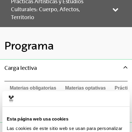
Prácticas Artísticas y Estudios
Culturales: Cuerpo, Afectos,
Abrir/
Territorio
Programa
toggle-navigation
Carga lectiva
Materias obligatorias
Materias optativas
Práctic
18 Créditos
ECTS
52 Créditos
ECTS
0 Crédi
Esta página web usa cookies
Las cookies de este sitio web se usan para personalizar
toggle-navigation
Procedimientos de evaluación