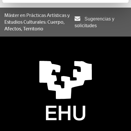
Cuerpo, Presencias y Representaciones
Máster en Prácticas Artísticas y
Sugerencias y
Estudios Culturales: Cuerpo,
solicitudes
Cultura Visual y Género
Afectos, Territorio
Ecologías Culturales
Estudios Culturales Vascos
HacIa una Estética de los Afectos
Interdependencia, Cuidados y Sostenibilidad de la Vida
Intervenciones Feministas en el Arte y la Cultura
Producción Artística-cultural y Ruralidad
Prácticas Artísticas y Conocimiento Situado