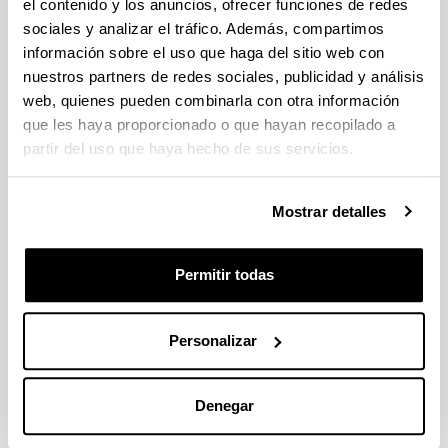
el contenido y los anuncios, ofrecer funciones de redes
sociales y analizar el tráfico. Además, compartimos
La contribución de la demografía al
información sobre el uso que haga del sitio web con
proceso de modernización en las
nuestros partners de redes sociales, publicidad y análisis
ciudades vascas
web, quienes pueden combinarla con otra información
que les haya proporcionado o que hayan recopilado a
Autoría:
partir del uso que haya hecho de sus servicios.
García Abad, Rocío; Pareja Alonso, Arantza y Zarraga
Sangroniz, Karmele
Año:
Mostrar detalles
2006
Libro:
Permitir todas
La ciudad contemporánea, espacio y sociedad.
Beascoechea Gangoiti, J. M.; González Portilla, M. y
Novo López, P. A. (eds.)
Personalizar
Página de inicio - Página de fin:
21 - 51
Descripción:
Denegar
Bilbao, Servicio Editorial de la Universidad del País
Vasco y Universidad Autónoma de Puebla