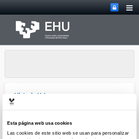
Abri
Saltar al contenido principal
me
prin
Historia Urbana.
Abrir/cerrar m
Menú
Población y Patrimonio
Esta página web usa cookies
Capítulos de libro
Las cookies de este sitio web se usan para personalizar