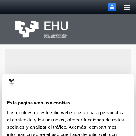
Abri
Saltar al contenido principal
me
prin
Historia Urbana.
Abrir/cerrar m
Menú
Población y Patrimonio
Esta página web usa cookies
Las cookies de este sitio web se usan para personalizar
el contenido y los anuncios, ofrecer funciones de redes
Hiri-Historia
sociales y analizar el tráfico. Además, compartimos
información sobre el uso que haga del sitio web con