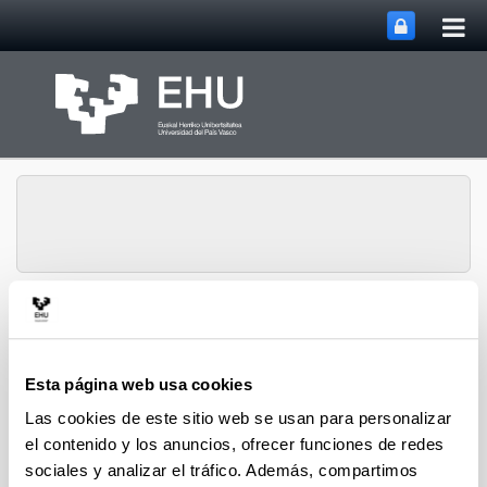
Abri
Saltar al contenido principal
me
prin
Historia Urbana.
Abrir/cerrar m
Menú
Población y Patrimonio
Esta página web usa cookies
Las cookies de este sitio web se usan para personalizar
Hiri-Historia
el contenido y los anuncios, ofrecer funciones de redes
sociales y analizar el tráfico. Además, compartimos