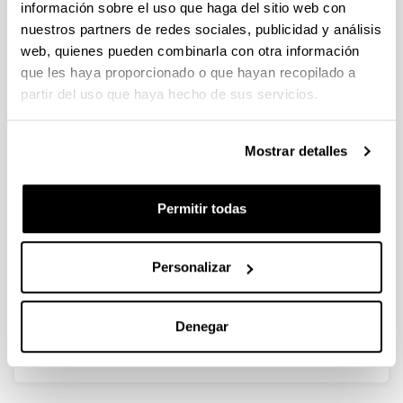
información sobre el uso que haga del sitio web con
nuestros partners de redes sociales, publicidad y análisis
Una mirada al pasado para
web, quienes pueden combinarla con otra información
comprender
que les haya proporcionado o que hayan recopilado a
partir del uso que haya hecho de sus servicios.
Autoría:
Serrano Abad, Susana y Beascoechea Gangoiti, José
Mª
Mostrar detalles
Año:
2010
Permitir todas
Libro:
Ghost in Armour. Nájera, J. y Wright, M. (eds.)
Página de inicio - Página de fin:
Personalizar
166 - 167
Descripción:
Bilbao, Fundación Bilbao Arte Fundazioa
Denegar