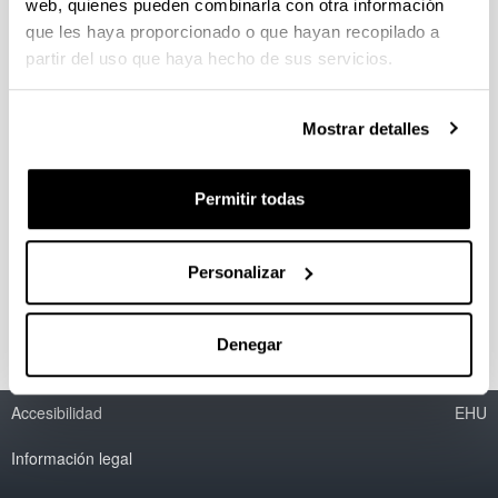
web, quienes pueden combinarla con otra información
Cargos
que les haya proporcionado o que hayan recopilado a
Director:
partir del uso que haya hecho de sus servicios.
Adam Zawiszewski
adam.zawiszewski@ehu.eus
Mostrar detalles
Secretario académico:
Julen Manterola Agirre
Permitir todas
julen.manterola@ehu.eus
Secretaria administrativa:
Izaskun Sagasti Saez
Personalizar
izaskun.sagasti@ehu.eus
Denegar
Accesibilidad
EHU
Información legal