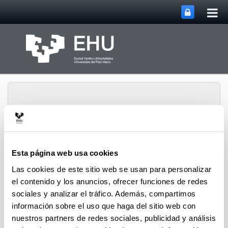
Abri
Saltar al contenido principal
me
prin
Esta página web usa cookies
Departamento de
Lingüística y Estudios
Las cookies de este sitio web se usan para personalizar
Abrir/cerrar m
Menú
Vascos
el contenido y los anuncios, ofrecer funciones de redes
sociales y analizar el tráfico. Además, compartimos
información sobre el uso que haga del sitio web con
Cargos
nuestros partners de redes sociales, publicidad y análisis