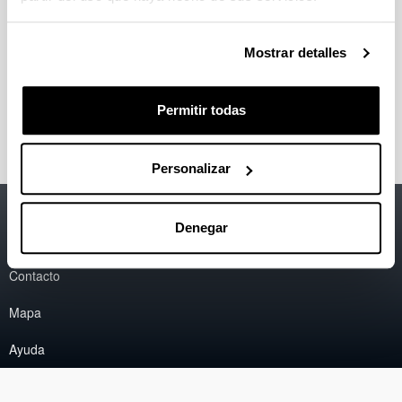
Hizkuntzalaritza Teorikoko Taldea
Gogo Elebiduna
Hizkuntzaren Jabekuntza eta Erabilera
Mostrar detalles
Euskal Hizkeren Sintaxia
Monumenta Linguae Vasconum
Memoria Histórica en las Literaturas Ibéricas
Permitir todas
Personalizar
Accesibilidad
EHU
Denegar
Información legal
Contacto
Mapa
Ayuda