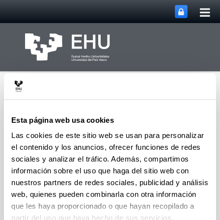
Abri
Saltar al contenido principal
me
prin
Esta página web usa cookies
Las cookies de este sitio web se usan para personalizar
el contenido y los anuncios, ofrecer funciones de redes
Departamento de
Lingüística y Estudios
sociales y analizar el tráfico. Además, compartimos
Abrir/cerrar m
Menú
Vascos
información sobre el uso que haga del sitio web con
nuestros partners de redes sociales, publicidad y análisis
web, quienes pueden combinarla con otra información
Grupos de investigación
que les haya proporcionado o que hayan recopilado a
partir del uso que haya hecho de sus servicios.