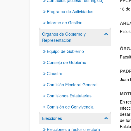
Contactos (acceso restringido)
FECH
18 de
Programa de Actividades
Informe de Gestión
ÁREA
Fisiol
Órganos de Gobierno y
Mostrar/ocult
Representación
ÓRG
Equipo de Gobierno
Facul
Consejo de Gobierno
PADR
Claustro
Juan 
Comisión Electoral General
MOTI
Comisiones Estatutarias
En rec
Comisión de Convivencia
infecc
desar
Elecciones
Mostrar/ocult
de fo
Falci
Elecciones a rector o rectora