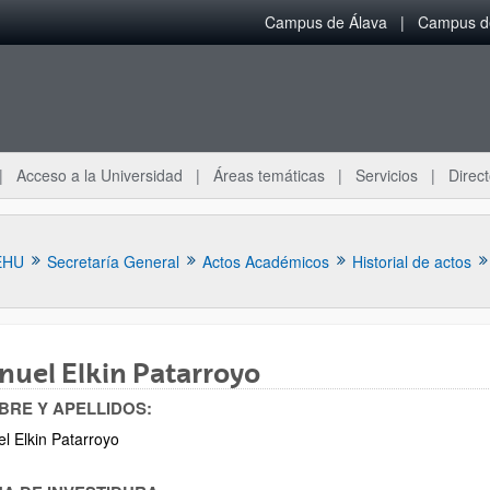
Campus de Álava
Campus de
Acceso a la Universidad
Áreas temáticas
Servicios
Direct
EHU
Secretaría General
Actos Académicos
Historial de actos
uel Elkin Patarroyo
RE Y APELLIDOS:
ar subpáginas
l Elkin Patarroyo