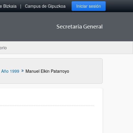
 Bizkaia
Campus de Gipuzkoa
Iniciar sesión
Secretaría General
orio
Año 1999
Manuel Elkin Patarroyo