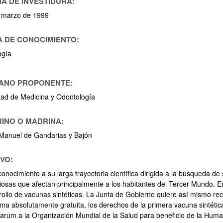
A DE INVESTIDURA:
 marzo de 1999
 DE CONOCIMIENTO:
ogía
ar subpáginas
ANO PROPONENTE:
tad de Medicina y Odontología
INO O MADRINA:
Manuel de Gandarias y Bajón
VO:
onocimiento a su larga trayectoria científica dirigida a la búsqueda de
iosas que afectan principalmente a los habitantes del Tercer Mundo. En
rollo de vacunas sintéticas. La Junta de Gobierno quiere así mismo rec
ar subpáginas
rma absolutamente gratuita, los derechos de la primera vacuna sintétic
parum a la Organización Mundial de la Salud para beneficio de la Huma