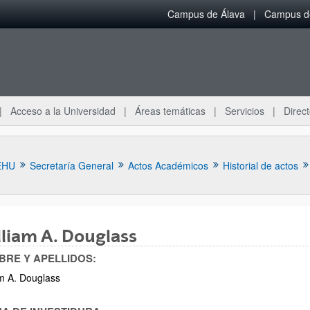
Campus de Álava
Campus de
Acceso a la Universidad
Áreas temáticas
Servicios
Direct
EHU
Secretaría General
Actos Académicos
Historial de actos
liam A. Douglass
RE Y APELLIDOS:
ar subpáginas
am A. Douglass