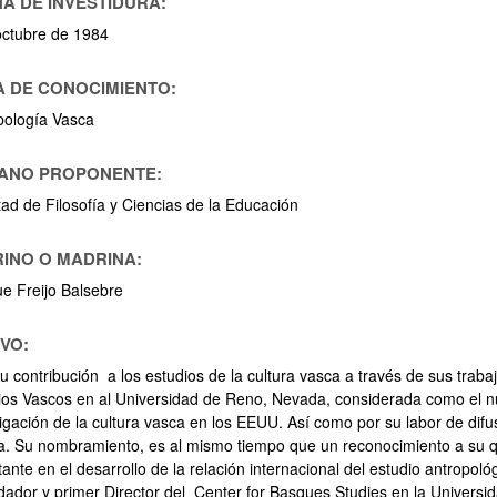
A DE INVESTIDURA:
octubre de 1984
 DE CONOCIMIENTO:
pología Vasca
ar subpáginas
ANO PROPONENTE:
tad de Filosofía y Ciencias de la Educación
INO O MADRINA:
ue Freijo Balsebre
VO:
u contribución a los estudios de la cultura vasca a través de sus traba
ios Vascos en al Universidad de Reno, Nevada, considerada como el n
tigación de la cultura vasca en los EEUU. Así como por su labor de dif
ra. Su nombramiento, es al mismo tiempo que un reconocimiento a su 
ar subpáginas
ante en el desarrollo de la relación internacional del estudio antropol
ndador y primer Director del Center for Basques Studies en la Univers