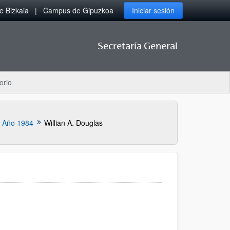
 Bizkaia
Campus de Gipuzkoa
Iniciar sesión
Secretaría General
orio
Año 1984
Willian A. Douglas