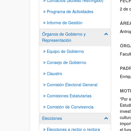
Contactos (acceso restringido)
FECH
2 de 
Programa de Actividades
Informe de Gestión
ÁREA
Antro
Órganos de Gobierno y
Mostrar/ocult
Representación
ÓRG
Equipo de Gobierno
Facul
Consejo de Gobierno
PADR
Claustro
Enriq
Comisión Electoral General
MOTI
Comisiones Estatutarias
"Por s
Estud
Comisión de Convivencia
inves
cultu
Elecciones
Mostrar/ocult
import
Elecciones a rector o rectora
el fu