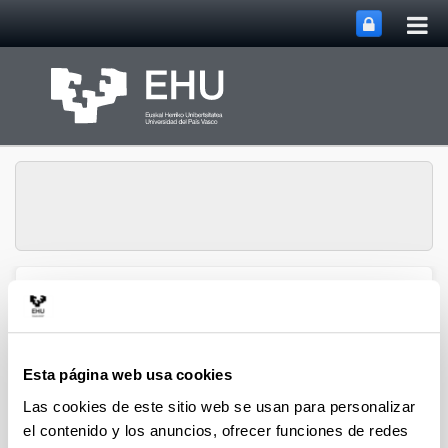
Abri
Saltar al contenido principal
me
prin
Enpresa Institutua -
Instituto de Economía
Abrir/cerrar m
Menú
Aplicada a la Empresa
Esta página web usa cookies
Las cookies de este sitio web se usan para personalizar
Estancias de Investigación
el contenido y los anuncios, ofrecer funciones de redes