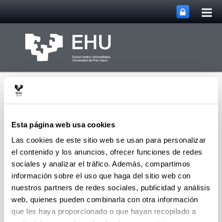
Abri
Saltar al contenido principal
me
prin
Esta página web usa cookies
Las cookies de este sitio web se usan para personalizar
Enpresa Institutua -
el contenido y los anuncios, ofrecer funciones de redes
Instituto de Economía
sociales y analizar el tráfico. Además, compartimos
Abrir/cerrar m
Menú
Aplicada a la Empresa
información sobre el uso que haga del sitio web con
nuestros partners de redes sociales, publicidad y análisis
web, quienes pueden combinarla con otra información
Publicaciones
que les haya proporcionado o que hayan recopilado a