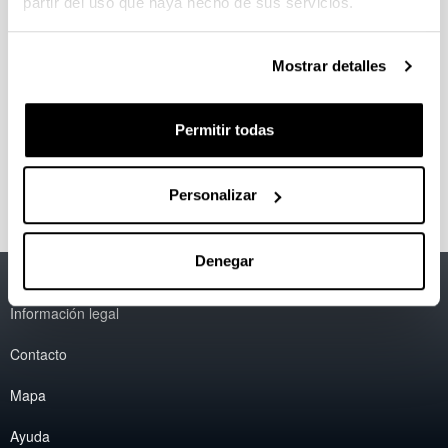
partir del uso que haya hecho de sus servicios.
Revista Management Letters /
Cuadernos de Gestión
Mostrar detalles
Memoria de actividades
Permitir todas
Otras publicaciones
Personalizar
Denegar
Accesibilidad
EHU
Información legal
Contacto
Mapa
Ayuda