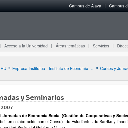
Campus de Álava
Campus de
Acceso a la Universidad
Áreas temáticas
Servicios
Direct
EHU
Enpresa Institutua - Instituto de Economía Aplicada a la Empresa
Cursos y Jorna
nadas y Seminarios
 2007
I Jornadas de Economía Social (Gestión de Cooperativas y Soci
ar subpáginas
bril, en colaboración con el Consejo de Estudiantes de Sarriko y finan
eguridad Social del Gobierno Vasco.