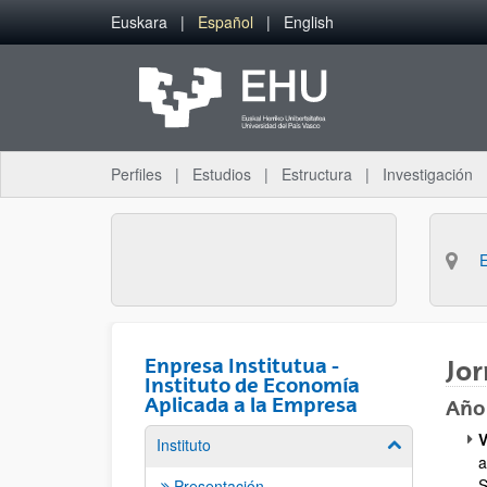
Saltar al contenido principal
Euskara
Español
English
Perfiles
Estudios
Estructura
Investigación
Enpresa Institutua -
Jor
Instituto de Economía
Aplicada a la Empresa
Año
V
Instituto
Mostrar/ocult
a
S
Presentación