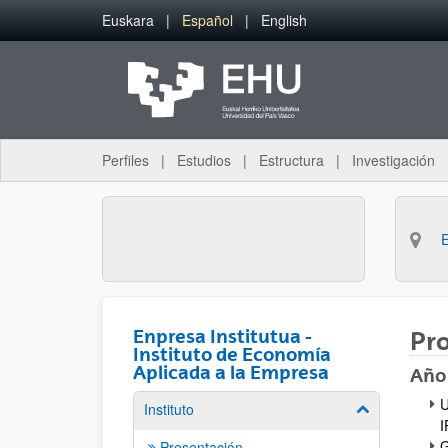
Saltar al contenido principal
Euskara
Español
English
Perfiles
Estudios
Estructura
Investigación
Enpresa Institutua -
Pro
Instituto de Economía
Aplicada a la Empresa
Año
U
Instituto
Mostrar/ocult
I
G
Presentación