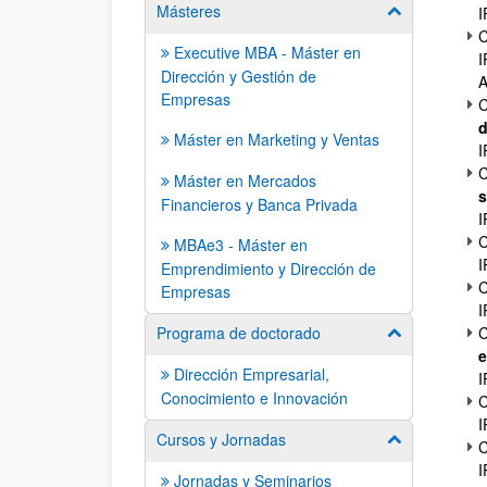
Másteres
Mostrar/ocult
I
C
Executive MBA - Máster en
I
Dirección y Gestión de
A
Empresas
C
d
Máster en Marketing y Ventas
I
C
Máster en Mercados
s
Financieros y Banca Privada
I
C
MBAe3 - Máster en
I
Emprendimiento y Dirección de
C
Empresas
I
Programa de doctorado
C
Mostrar/ocult
e
Dirección Empresarial,
I
Conocimiento e Innovación
C
I
Cursos y Jornadas
Mostrar/ocult
C
I
Jornadas y Seminarios