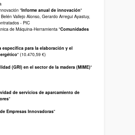
a
nnovación "
Informe anual de innovación
"
 Belén Vallejo Alonso, Gerardo Arregui Ayastuy,
ontratados - PIC
cnica de Máquina-Herramienta "
Comunidades
 especifica para la elaboración y el
ergético
" (10.470,59 €)
lidad (GRI) en el sector de la madera (MIME)
"
ividad de servicios de aparcamiento de
dores
"
 de Empresas Innovadoras
"