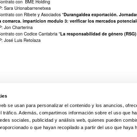
ontrato con BME Holding
P: Sara Urionabarrenetxea
ontrato con Ribete y Asociados "
Durangaldea exportación. Jornadas
a comarca. imparticion modulo 3: verificar los mercados potencia
P: Jon Charterina
ontrato con Codice Cantabria "
La responsabilidad de género (RSG)
P: José Luis Retolaza
ar subpáginas
ies
web se usan para personalizar el contenido y los anuncios, ofrec
el tráfico. Además, compartimos información sobre el uso que ha
edes sociales, publicidad y análisis web, quienes pueden combin
proporcionado o que hayan recopilado a partir del uso que haya