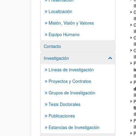
I
Localización
G
I
Misión, Visión y Valores
G
I
Equipo Humano
G
I
Contacto
G
I
Investigación
Mostrar/ocult
P
Líneas de investigación
i
I
Proyectos y Contratos
P
d
Grupos de Investigación
I
P
Tesis Doctorales
f
I
Publicaciones
P
I
Estancias de Investigación
P