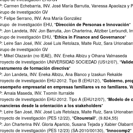
P: Carmen Echebarria, INV. José María Barrutia, Vanessa Apaolaza y 
rupo de investigación GV
P: Felipe Serrano, INV. Ana María González
rupo de investigación EHU, "
Dirección de Personas e Innovación
"
P: Jon Landeta, INV. Jon Barrutia, Jon Charterina, Aitziber Lertxundi, 
rupo de investigación EHU, "
Ethics in Finance and Governance
"
P: Leire San José, INV. José Luis Retolaza, Maite Ruiz, Sara Urionab
rupo de investigación GV
P: Mikel Olazarán (no IEAE), INV. Eneka Albizu y Oihana Valmaseda
ar subpáginas
royecto de investigación UNIVERSIDAD SOCIEDAD (US12/07), "
Valid
nstrumento de formación directiva
"
P: Jon Landeta, INV. Eneka Albizu, Ana Blanco y Izaskun Rekalde
royecto de investigación EHU-2012. Tipo B (EHU12/), "
Gobierno, pro
esempeño empresarial en empresas familiares vs no familiares. Va
P: Amaia Maseda, INV. Txomin Iturralde
royecto de investigación EHU-2012. Tipo A (EHU12/07), "
Modelo de c
inancieras desde la orientación a los stakeholders
"
P: Leire San José, INV. José Luis Retolaza, Maite Ruiz, Sara Urionab
royecto de investigación (PES 12/22), "
Citouretail
", (9.824,55)
P: Jon Charterina INV. Gloria Aparicio, Susana Tejada y Xabier Olabarr
royecto de investigación (PES 12/23) (SA-2010/00130), "
Innocomp2
"