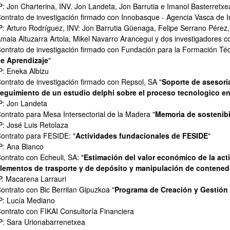
ar subpáginas
P: Jon Charterina, INV. Jon Landeta, Jon Barrutia e Imanol Basterretxe
ontrato de investigación firmado con Innobasque - Agencia Vasca de I
P: Arturo Rodríguez, INV: Jon Barrutia Güenaga, Felipe Serrano Pérez,
maia Altuzarra Artola, Mikel Navarro Arancegui y dos investigadores c
ontrato de investigación firmado con Fundación para la Formación Té
e Aprendizaje
"
P: Eneka Albizu
ontrato de investigación firmado con Repsol, SA "
Soporte de asesoria
eguimiento de un estudio delphi sobre el proceso tecnologico en
P: Jon Landeta
ontrato para Mesa Intersectorial de la Madera "
Memoria de sostenibi
P: José Luis Retolaza
ontrato para FESIDE: "
Actividades fundacionales de FESIDE
"
P: Ana Blanco
ontrato con Echeuli, SA: "
Estimación del valor económico de la act
ar subpáginas
lementos de trasporte y de depósito y manipulación de contene
P. Macarena Larrauri
ontrato con Bic Berrilan Gipuzkoa "
Programa de Creación y Gestión
P: Lucía Mediano
ar subpáginas
ontrato con FIKAI Consultoría Financiera
P: Sara Urionabarrenetxea