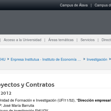
Campus de Álava
Campus de
Acceso a la Universidad
Áreas temáticas
Servicios
Direct
EHU
Enpresa Institutua - Instituto de Economía Aplicada a la Empresa
Investigación
yectos y Contratos
 2012
nidad de Formación e Investigación (UFI11/52), "
Dirección empresari
ar subpáginas
P: José María Barrutia
rupo de investigación EHU/GV