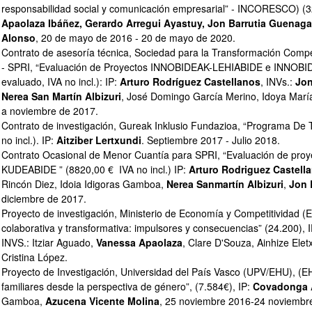
ar subpáginas
responsabilidad social y comunicación empresarial” - INCORESCO) (3
Apaolaza Ibáñez, Gerardo Arregui Ayastuy, Jon Barrutia Guenaga,
Alonso
, 20 de mayo de 2016 - 20 de mayo de 2020.
Contrato de asesoría técnica, Sociedad para la Transformación Compet
- SPRI, “Evaluación de Proyectos INNOBIDEAK-LEHIABIDE e INNOBI
evaluado, IVA no incl.): IP:
Arturo Rodríguez Castellanos
, INVs.:
Jon
Nerea San Martín Albizuri
, José Domingo García Merino, Idoya María
a noviembre de 2017.
Contrato de investigación, Gureak Inklusio Fundazioa, “Programa De T
no incl.). IP:
Aitziber Lertxundi
. Septiembre 2017 - Julio 2018.
Contrato Ocasional de Menor Cuantía para SPRI, “Evaluación de p
KUDEABIDE ” (8820,00 € IVA no incl.) IP:
Arturo Rodriguez Castell
Rincón Diez, Idoia Idigoras Gamboa,
Nerea Sanmartín Albizuri
,
Jon 
diciembre de 2017.
Proyecto de investigación, Ministerio de Economía y Competitividad 
ar subpáginas
colaborativa y transformativa: impulsores y consecuencias” (24.200), 
INVS.: Itziar Aguado,
Vanessa Apaolaza
, Clare D'Souza, Ainhize Elet
Cristina López.
Proyecto de Investigación, Universidad del País Vasco (UPV/EHU), (E
ar subpáginas
familiares desde la perspectiva de género”, (7.584€), IP:
Covadonga A
Gamboa,
Azucena Vicente Molina
, 25 noviembre 2016-24 noviembr