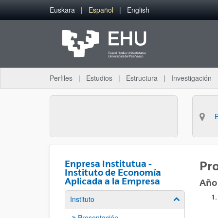
Saltar al contenido principal
Euskara
Español
English
Perfiles
Estudios
Estructura
Investigación
Enpresa Institutua -
Pro
Instituto de Economía
Aplicada a la Empresa
Año
Instituto
Mostrar/ocult
Presentación