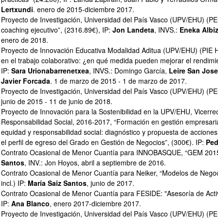
Lertxundi
. enero de 2015-diciembre 2017.
Proyecto de Investigación, Universidad del País Vasco (UPV/EHU) (PES (
coaching ejecutivo”, (2316.89€), IP:
Jon Landeta
, INVS.:
Eneka Albi
enero de 2018.
Proyecto de Innovación Educativa Modalidad Aditua (UPV/EHU) (PIE 
en el trabajo colaborativo: ¿en qué medida pueden mejorar el rendim
IP:
Sara Urionabarrenetxea
, INVS.: Domingo García,
Leire San Jose
Javier Forcada
. 1 de marzo de 2015 - 1 de marzo de 2017.
Proyecto de Investigación, Universidad del País Vasco (UPV/EHU) (PE
ar subpáginas
junio de 2015 - 11 de junio de 2018.
Proyecto de Innovación para la Sostenibilidad en la UPV/EHU, Vicerre
Responsabilidad Social, 2016-2017, “Formación en gestión empresarial 
equidad y responsabilidad social: diagnóstico y propuesta de acciones
el perfil de egreso del Grado en Gestión de Negocios”, (300€). IP:
Ped
Contrato Ocasional de Menor Cuantía para INNOBASQUE, “GEM 2015” 
Santos
, INV.: Jon Hoyos, abril a septiembre de 2016.
Contrato Ocasional de Menor Cuantía para Neiker, “Modelos de Negoci
incl.) IP:
María Saiz Santos
, junio de 2017.
Contrato Ocasional de Menor Cuantía para FESIDE: "Asesoría de Activi
IP:
Ana Blanco
, enero 2017-diciembre 2017.
Proyecto de Investigación, Universidad del País Vasco (UPV/EHU) (PE