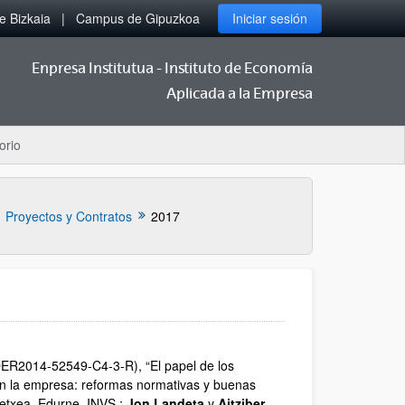
 Bizkaia
Campus de Gipuzkoa
Iniciar sesión
Enpresa Institutua - Instituto de Economía
Aplicada a la Empresa
orio
Proyectos y Contratos
2017
(DER2014-52549-C4-3-R), “El papel de los
en la empresa: reformas normativas y buenas
aetxea, Edurne. INVS.:
Jon Landeta
y
Aitziber