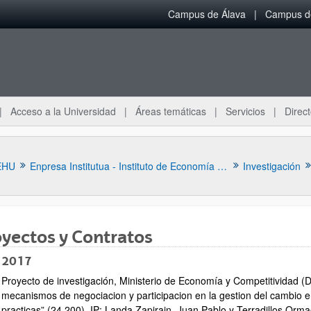
Campus de Álava
Campus de
Acceso a la Universidad
Áreas temáticas
Servicios
Direct
EHU
Enpresa Institutua - Instituto de Economía Aplicada a la Empresa
Investigación
yectos y Contratos
 2017
Proyecto de investigación, Ministerio de Economía y Competitividad 
ar subpáginas
mecanismos de negociacion y participacion en la gestion del cambio 
practicas” (24.200), IP: Landa Zapirain, Juan Pablo y Terradillos Orm