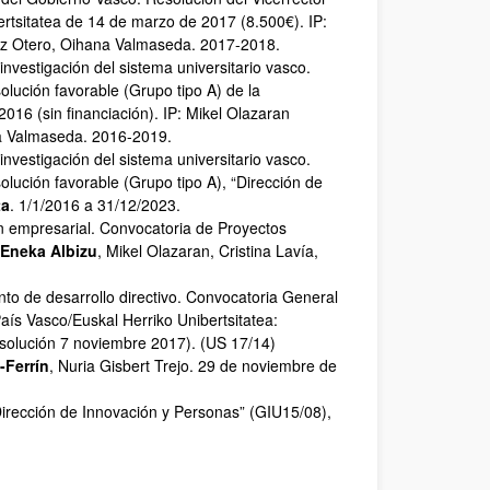
ertsitatea de 14 de marzo de 2017 (8.500€). IP:
triz Otero, Oihana Valmaseda. 2017-2018.
nvestigación del sistema universitario vasco.
ución favorable (Grupo tipo A) de la
016 (sin financiación). IP: Mikel Olazaran
ana Valmaseda. 2016-2019.
nvestigación del sistema universitario vasco.
ución favorable (Grupo tipo A), “Dirección de
ta
. 1/1/2016 a 31/12/2023.
n empresarial. Convocatoria de Proyectos
Eneka Albizu
, Mikel Olazaran, Cristina Lavía,
nto de desarrollo directivo. Convocatoria General
aís Vasco/Euskal Herriko Unibertsitatea:
esolución 7 noviembre 2017). (US 17/14)
-Ferrín
, Nuria Gisbert Trejo. 29 de noviembre de
irección de Innovación y Personas” (GIU15/08),