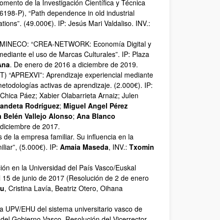
mento de la Investigación Científica y Técnica
198-P), “Path dependence in old industrial
tions”. (49.000€). IP: Jesús Mari Valdaliso. INV.:
d – MINECO: “CREA-NETWORK: Economía Digital y
ediante el uso de Marcas Culturales”. IP: Plaza
Ana
. De enero de 2016 a diciembre de 2019.
) “APREXVI”: Aprendizaje experiencial mediante
metodologías activas de aprendizaje. (2.000€). IP:
 Chica Páez; Xabier Olabarrieta Arnaiz; Julen
andeta Rodríguez
;
Miguel Angel Pérez
a Belén Vallejo Alonso
;
Ana Blanco
e diciembre de 2017.
 de la empresa familiar. Su influencia en la
iar”, (5.000€). IP:
Amaia Maseda
, INV.:
Txomin
ión en la Universidad del País Vasco/Euskal
l 15 de junio de 2017 (Resolución de 2 de enero
zu
, Cristina Lavía, Beatriz Otero, Oihana
la UPV/EHU del sistema universitario vasco de
 del Gobierno Vasco. Resolución del Vicerrector