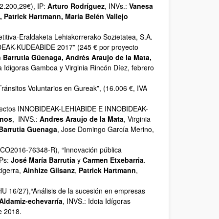
2.200,29€), IP:
Arturo Rodríguez
, INVs.:
Vanesa
 Patrick Hartmann, María Belén Vallejo
itiva-Eraldaketa Lehiakorrerako Sozietatea, S.A.
DEAK-KUDEABIDE 2017” (245 € por proyecto
 Barrutia Güenaga, Andrés Araujo de la Mata,
 Idigoras Gamboa y Virginia Rincón Díez, febrero
ránsitos Voluntarios en Gureak”, (16.006 €, IVA
royectos INNOBIDEAK-LEHIABIDE E INNOBIDEAK-
anos
, INVS.:
Andres Araujo de la Mata
, Virginia
Barrutia Guenaga
, Jose Domingo García Merino,
(ECO2016‐76348‐R), “Innovación pública
IPs:
José María Barrutia
y
Carmen Etxebarria
.
xigerra,
Ainhize Gilsanz
,
Patrick Hartmann
,
HU 16/27),“Análisis de la sucesión en empresas
ldamiz-echevarría
, INVS.: Idoia Idígoras
e 2018.