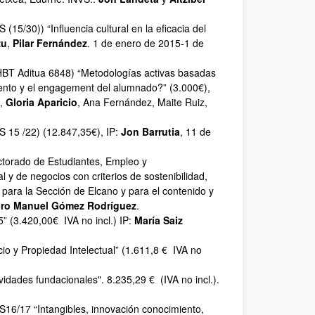
15/30)) “Influencia cultural en la eficacia del
zu
,
Pilar Fernández
. 1 de enero de 2015-1 de
HBT Aditua 6848) “Metodologías activas basadas
iento y el engagement del alumnado?” (3.000€),
,
Gloria Aparicio
, Ana Fernández, Maite Ruiz,
S 15 /22) (12.847,35€), IP:
Jon Barrutia
, 11 de
ctorado de Estudiantes, Empleo y
y de negocios con criterios de sostenibilidad,
 para la Sección de Elcano y para el contenido y
ro Manuel Gómez Rodríguez
.
(3.420,00€ IVA no incl.) IP:
María Saiz
o y Propiedad Intelectual” (1.611,8 € IVA no
dades fundacionales". 8.235,29 € (IVA no incl.).
S16/17 “Intangibles, innovación conocimiento,