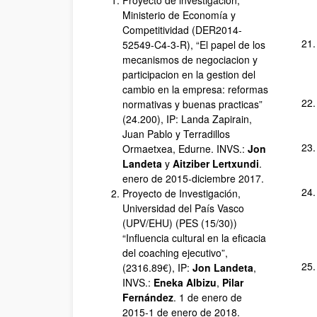
Proyecto de investigación,
Ministerio de Economía y
Competitividad (DER2014-
52549-C4-3-R), “El papel de los
mecanismos de negociacion y
participacion en la gestion del
cambio en la empresa: reformas
normativas y buenas practicas”
(24.200), IP: Landa Zapirain,
Juan Pablo y Terradillos
Ormaetxea, Edurne. INVS.:
Jon
Landeta
y
Aitziber Lertxundi
.
enero de 2015-diciembre 2017.
Proyecto de Investigación,
Universidad del País Vasco
(UPV/EHU) (PES (15/30))
“Influencia cultural en la eficacia
del coaching ejecutivo”,
(2316.89€), IP:
Jon Landeta
,
INVS.:
Eneka Albizu
,
Pilar
Fernández
. 1 de enero de
2015-1 de enero de 2018.