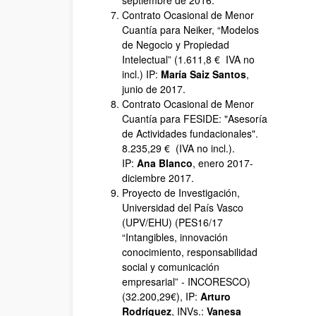
septiembre de 2016.
Contrato Ocasional de Menor
Cuantía para Neiker, “Modelos
de Negocio y Propiedad
Intelectual” (1.611,8 € IVA no
incl.) IP:
María Saiz Santos
,
junio de 2017.
Contrato Ocasional de Menor
Cuantía para FESIDE: "Asesoría
de Actividades fundacionales".
8.235,29 € (IVA no incl.).
IP:
Ana Blanco
, enero 2017-
diciembre 2017.
Proyecto de Investigación,
Universidad del País Vasco
(UPV/EHU) (PES16/17
“Intangibles, innovación
conocimiento, responsabilidad
social y comunicación
empresarial” - INCORESCO)
(32.200,29€), IP:
Arturo
Rodríguez
, INVs.:
Vanesa