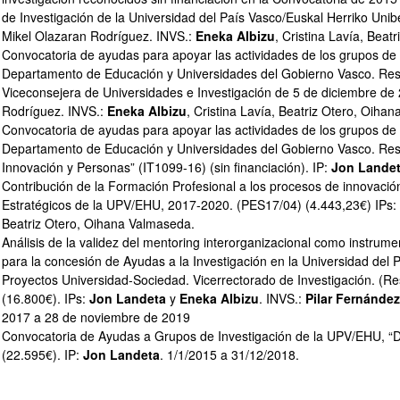
de Investigación de la Universidad del País Vasco/Euskal Herriko Unib
Mikel Olazaran Rodríguez. INVS.:
Eneka Albizu
, Cristina Lavía, Bea
Convocatoria de ayudas para apoyar las actividades de los grupos de i
Departamento de Educación y Universidades del Gobierno Vasco. Resol
Viceconsejera de Universidades e Investigación de 5 de diciembre de 2
Rodríguez. INVS.:
Eneka Albizu
, Cristina Lavía, Beatriz Otero, Oih
Convocatoria de ayudas para apoyar las actividades de los grupos de i
Departamento de Educación y Universidades del Gobierno Vasco. Resol
Innovación y Personas” (IT1099-16) (sin financiación). IP:
Jon Lande
Contribución de la Formación Profesional a los procesos de innovació
Estratégicos de la UPV/EHU, 2017-2020. (PES17/04) (4.443,23€) IPs:
Beatriz Otero, Oihana Valmaseda.
Análisis de la validez del mentoring interorganizacional como instrume
para la concesión de Ayudas a la Investigación en la Universidad del P
Proyectos Universidad-Sociedad. Vicerrectorado de Investigación. (R
(16.800€). IPs:
Jon Landeta
y
Eneka Albizu
. INVS.:
Pilar Fernández
2017 a 28 de noviembre de 2019
Convocatoria de Ayudas a Grupos de Investigación de la UPV/EHU, “D
(22.595€). IP:
Jon Landeta
. 1/1/2015 a 31/12/2018.