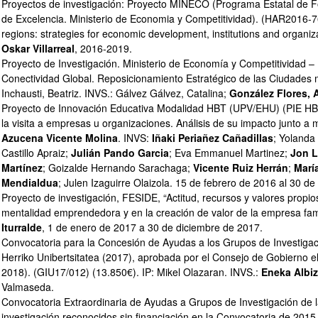
Proyectos de investigación: Proyecto MINECO (Programa Estatal de Fo
de Excelencia. Ministerio de Economia y Competitividad). (HAR2016-76
regions: strategies for economic development, institutions and organiza
Oskar Villarreal
, 2016-2019.
Proyecto de Investigación. Ministerio de Economía y Competitivida
Conectividad Global. Reposicionamiento Estratégico de las Ciudades m
Inchausti, Beatriz. INVS.: Gálvez Gálvez, Catalina;
González Flores, 
ar subpáginas
Proyecto de Innovación Educativa Modalidad HBT (UPV/EHU) (PIE HBT
la visita a empresas u organizaciones. Análisis de su impacto junto a 
Azucena Vicente Molina
. INVS:
Iñaki Periañez Cañadillas
; Yolanda
Castillo Apraiz;
Julián Pando Garcia
; Eva Emmanuel Martinez;
Jon L
Martínez
; Goizalde Hernando Sarachaga;
Vicente Ruiz Herrán
;
Marí
Mendialdua
; Julen Izaguirre Olaizola. 15 de febrero de 2016 al 30 d
Proyecto de investigación, FESIDE, “Actitud, recursos y valores propios
mentalidad emprendedora y en la creación de valor de la empresa famil
Iturralde
, 1 de enero de 2017 a 30 de diciembre de 2017.
Convocatoria para la Concesión de Ayudas a los Grupos de Investigac
Herriko Unibertsitatea (2017), aprobada por el Consejo de Gobierno e
2018). (GIU17/012) (13.850€). IP: Mikel Olazaran. INVS.:
Eneka Albi
Valmaseda.
Convocatoria Extraordinaria de Ayudas a Grupos de Investigación de 
investigación reconocidos sin financiación en la Convocatoria de 2015