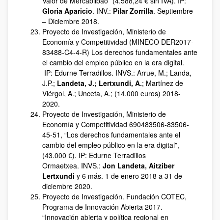
Valor de Mercabilbao” (4.588,24 € sin IVA). IP:
Gloria Aparicio
. INV.:
Pilar Zorrilla
. Septiembre
– Diciembre 2018.
Proyecto de Investigación, Ministerio de
Economía y Competitividad (MINECO DER2017-
83488-C4-4-R) Los derechos fundamentales ante
el cambio del empleo público en la era digital.
IP: Edurne Terradillos. INVS.: Arrue, M.; Landa,
J.P.;
Landeta, J.; Lertxundi, A.
; Martínez de
Viérgol, A.; Unceta, A.; (14.000 euros) 2018-
2020.
Proyecto de Investigación, Ministerio de
Economía y Competitividad 690483506-83506-
45-51, “Los derechos fundamentales ante el
cambio del empleo público en la era digital”,
(43.000 €). IP: Edurne Terradillos
Ormaetxea. INVS.:
Jon Landeta, Aitziber
Lertxundi
y 6 más. 1 de enero 2018 a 31 de
diciembre 2020.
Proyecto de Investigación. Fundación COTEC,
Programa de Innovación Abierta 2017.
“Innovación abierta y política regional en