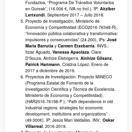
Fundazioa, “Programa De Tránsitos Voluntarios
en Gureak”, (16.006 €, IVA no incl.). IP:
Aitziber
Lertxundi
. Septiembre 2017 – Julio 2018.
Proyecto de Investigación, Ministerio de
Economía y Competitividad (ECO2016‐76348‐R),
“Innovación pública colaborativa y transformativa:
impulsores y consecuencias” (24.200), IPs:
José
María Barrutia
y
Carmen Etxebarria
. INVS.:
Itziar Aguado,
Vanessa Apaolaza
, Clare
D'Souza, Ainhize Eletxigerra,
Ainhize Gilsanz
,
Patrick Hartmann
, Cristina López. Enero de
2017 a diciembre de 2019.
Proyectos de Investigación: Proyecto MINECO
(Programa Estatal de Fomento de la
Investigación Científica y Técnica de Excelencia.
Ministerio de Economia y Competitividad).
(HAR2016-76198-P ), “Path dependence in old
industrial regions: strategies for economic
development, institutions and organizations” .
(49.000€). IP: Jesús Mari Valdaliso. INV.:
Oskar
Villarreal
. 2016-2019.