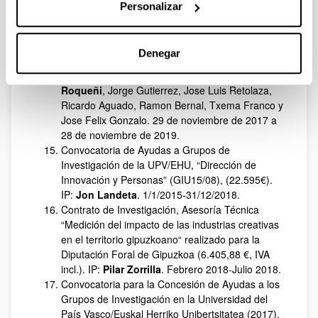
Proyectos Universidad‐Sociedad. Vicerrectorado
Personalizar
de Investigación. (Resolución 7 noviembre 2017).
(US 17/24) “Social Efficiency Menchmarking
Model. “(38.000€). IP:
Leire San-Jose
. INVS.:
Denegar
Sara Urionabarrenetxea, Jose Domingo
Garcia-Merino, Jon Barrutia, Maite Ruiz-
Roqueñi
, Jorge Gutierrez, Jose Luis Retolaza,
Ricardo Aguado, Ramon Bernal, Txema Franco y
Jose Felix Gonzalo. 29 de noviembre de 2017 a
28 de noviembre de 2019.
Convocatoria de Ayudas a Grupos de
Investigación de la UPV/EHU, “Dirección de
Innovación y Personas” (GIU15/08), (22.595€).
IP:
Jon Landeta
. 1/1/2015-31/12/2018.
Contrato de Investigación, Asesoría Técnica
“Medición del impacto de las industrias creativas
en el territorio gipuzkoano“ realizado para la
Diputación Foral de Gipuzkoa (6.405,88 €, IVA
incl.). IP:
Pilar Zorrilla
. Febrero 2018-Julio 2018.
Convocatoria para la Concesión de Ayudas a los
Grupos de Investigación en la Universidad del
País Vasco/Euskal Herriko Unibertsitatea (2017),