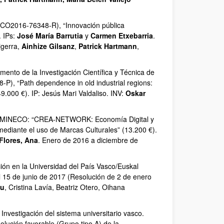
(ECO2016‐76348‐R), “Innovación pública
. IPs:
José María Barrutia
y
Carmen Etxebarria
.
igerra,
Ainhize Gilsanz
,
Patrick Hartmann
,
ento de la Investigación Científica y Técnica de
P), “Path dependence in old industrial regions:
9.000 €). IP: Jesús Mari Valdaliso. INV:
Oskar
d – MINECO: “CREA-NETWORK: Economía Digital y
ediante el uso de Marcas Culturales” (13.200 €).
Flores, Ana
. Enero de 2016 a diciembre de
ión en la Universidad del País Vasco/Euskal
l 15 de junio de 2017 (Resolución de 2 de enero
zu
, Cristina Lavía, Beatriz Otero, Oihana
nvestigación del sistema universitario vasco.
ución favorable (Grupo tipo A) de la