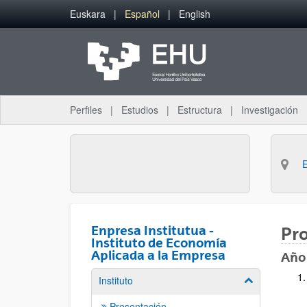
Saltar al contenido principal
Euskara
Español
English
Perfiles
Estudios
Estructura
Investigación
Enpresa Institutua -
Pro
Instituto de Economía
Aplicada a la Empresa
Año
Instituto
Mostrar/ocult
Presentación