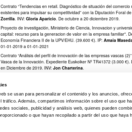
Contrato “Tendencias en retail. Diagnóstico de situación del comercio
existentes para impulsar su competitividad” con la Diputación Foral de B
Zorrilla
. INV:
Gloria Aparicio
. De octubre a 20 diciembre 2019.
Proyecto de investigación, Ministerio de Ciencia, Innovacion y unive
capital: recurso para la generacion de valor en la empresa familiar".
Economía Financiera II de la UPV/EHU. (39.600 €). IP:
Amaia Mased
01-01-2019 a 01-01-2021
Contrato “Análisis del perfil de innovación de las empresas vascas (2
Vasca de la Innovación. Expediente Euskoiker Nº TR41372 (3.000 €).
en Diciembre de 2019. INV:
Jon Charterina
.
Contrato “Análisis del perfil de innovación de las empresas vascas”. 
Vasca de la Innovación. Expediente Euskoiker Nº TR41329 (2.400 €).
ies
en 13 Octubre de 2019. INV:
Jon Charterina
.
web se usan para personalizar el contenido y los anuncios, ofrec
Proyecto de Investigación Convocatoria Universidad‐Empresa‐Sociedad
el tráfico. Además, compartimos información sobre el uso que ha
condicionantes al acceso a la financiación bancaria de las PYME de
edes sociales, publicidad y análisis web, quienes pueden combin
(7.200 €). IP: Alaitz Mendizabal, INVS:
Ana Blanco
, Aitziber Olasolo
proporcionado o que hayan recopilado a partir del uso que haya