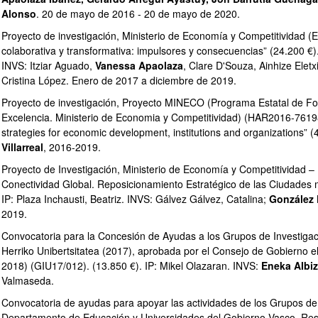
Alonso
. 20 de mayo de 2016 - 20 de mayo de 2020.
Proyecto de investigación, Ministerio de Economía y Competitividad 
colaborativa y transformativa: impulsores y consecuencias” (24.200 €)
INVS: Itziar Aguado,
Vanessa Apaolaza
, Clare D'Souza, Ainhize Eletx
Cristina López. Enero de 2017 a diciembre de 2019.
Proyecto de investigación, Proyecto MINECO (Programa Estatal de Fom
Excelencia. Ministerio de Economia y Competitividad) (HAR2016-76198-
strategies for economic development, institutions and organizations” (4
ar subpáginas
Villarreal
, 2016-2019.
Proyecto de Investigación, Ministerio de Economía y Competitivida
Conectividad Global. Reposicionamiento Estratégico de las Ciudades m
IP: Plaza Inchausti, Beatriz. INVS: Gálvez Gálvez, Catalina;
González 
2019.
Convocatoria para la Concesión de Ayudas a los Grupos de Investigac
Herriko Unibertsitatea (2017), aprobada por el Consejo de Gobierno e
2018) (GIU17/012). (13.850 €). IP: Mikel Olazaran. INVS:
Eneka Albi
Valmaseda.
Convocatoria de ayudas para apoyar las actividades de los Grupos de I
Departamento de Educación y Universidades del Gobierno Vasco. Resol