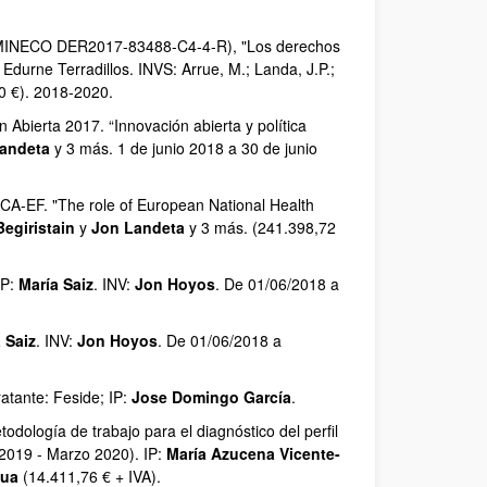
d (MINECO DER2017-83488-C4-4-R), "Los derechos
 Edurne Terradillos. INVS: Arrue, M.; Landa, J.P.;
00 €). 2018-2020.
bierta 2017. “Innovación abierta y política
andeta
y 3 más. 1 de junio 2018 a 30 de junio
A-EF. "The role of European National Health
Begiristain
y
Jon Landeta
y 3 más. (241.398,72
IP:
María Saiz
. INV:
Jon Hoyos
. De 01/06/2018 a
 Saiz
. INV:
Jon Hoyos
. De 01/06/2018 a
atante: Feside; IP:
Jose Domingo García
.
ología de trabajo para el diagnóstico del perfil
 2019 - Marzo 2020). IP:
María Azucena Vicente-
dua
(14.411,76 € + IVA).