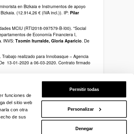
 minorista en Bizkaia e Instrumentos de apoyo
izkaia. (12.914,26 € (IVA incl.)). IP:
Pilar
rsidades MCIU (RTI2018-097579-B-I00). "Social
 Departamentos de Economía Financiera I,
a
. INVS:
Txomin Iturralde, Gloria Aparicio
. De
)”. Trabajo realizado para Innobasque – Agencia
 De 13-01-2020 a 06-03-2020. Contrato firmado
Trabajo realizado para Innobasque – Agencia
 De 13-11-2020 a 12-12-2020. Contrato firmado
Permitir todas
er funciones de
. Resolución de 24/10/2019. “Análisis de los
ga del sitio web
 la Comunidad Autónoma del País Vasco (CAPV)”
Personalizar
arla con otra
 y Marian Zubia. 2019‐2020.
 hecho de sus
Denegar