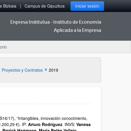
 Bizkaia
Campus de Gipuzkoa
Iniciar sesión
Enpresa Institutua - Instituto de Economía
Aplicada a la Empresa
orio
Proyectos y Contratos
2019
16/17), “Intangibles, innovación conocimiento,
.200,29 €). IP:
Arturo Rodríguez
. INVS:
Vanesa
 Patrick Hartmann, María Belén Vallejo