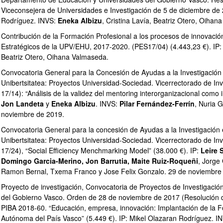
ar subpáginas
Viceconsejera de Universidades e Investigación de 5 de diciembre de 2
Rodríguez. INVS:
Eneka Albizu
, Cristina Lavía, Beatriz Otero, Oiha
Contribución de la Formación Profesional a los procesos de innovació
Estratégicos de la UPV/EHU, 2017-2020. (PES17/04) (4.443,23 €). IP
Beatriz Otero, Oihana Valmaseda.
Convocatoria General para la Concesión de Ayudas a la Investigación 
Unibertsitatea: Proyectos Universidad-Sociedad. Vicerrectorado de In
17/14): “Análisis de la validez del mentoring interorganizacional como 
Jon Landeta
y
Eneka Albizu
. INVS:
Pilar Fernández-Ferrín
, Nuria 
noviembre de 2019.
Convocatoria General para la concesión de Ayudas a la Investigación 
Unibertsitatea: Proyectos Universidad‐Sociedad. Vicerrectorado de In
17/24), “Social Efficiency Menchmarking Model” (38.000 €). IP:
Leire 
ar subpáginas
Domingo Garcia-Merino, Jon Barrutia, Maite Ruiz-Roqueñi
, Jorge
Ramon Bernal, Txema Franco y Jose Felix Gonzalo. 29 de noviembre
Proyecto de investigación, Convocatoria de Proyectos de Investigació
del Gobierno Vasco. Orden de 28 de noviembre de 2017 (Resolución 
ar subpáginas
PIBA 2018-60. “Educación, empresa, innovación: Implantación de la 
Autónoma del País Vasco” (5.449 €). IP: Mikel Olazaran Rodríguez. I