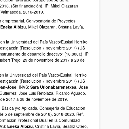
016. (Sin financiación). IP: Mikel Olazaran
na Valmaseda. 2016-2019.
n empresarial. Convocatoria de Proyectos
:
Eneka Albizu
, Mikel Olazaran, Cristina Lavía,
en la Universidad del País Vasco/Euskal Herriko
vestigación (Resolución 7 noviembre 2017) (US
instrumento de desarrollo directivo” (16.800€). IP:
Gisbert Trejo. 29 de noviembre de 2017 a 28 de
en la Universidad del País Vasco/Euskal Herriko
vestigación (Resolución 7 noviembre 2017) (US
San-Jose
. INVS:
Sara Urionabarrenetxea, Jose
 Gutierrez, Jose Luis Retolaza, Ricardo Aguado,
 de 2017 a 28 de noviembre de 2019.
n Básica y/o Aplicada, Consejería de Educación
de 5 de septiembre de 2018). 2018-2020. Ref.
Formación Profesional Dual en la Comunidad
NVS:
Eneka Albizu
, Cristina Lavía, Beatriz Otero,