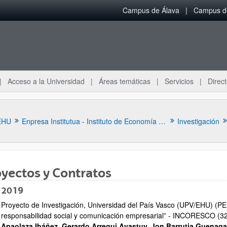
Campus de Álava
Campus de
Acceso a la Universidad
Áreas temáticas
Servicios
Direct
EHU
Enpresa Institutua - Instituto de Economía Aplicada a la Empresa
Investigación
yectos y Contratos
 2019
Proyecto de Investigación, Universidad del País Vasco (UPV/EHU) (PES
ar subpáginas
responsabilidad social y comunicación empresarial” - INCORESCO (32
Apaolaza Ibáñez, Gerardo Arregui Ayastuy, Jon Barrutia Guenaga,