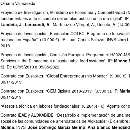
Oihana Valmaseda.
Proyecto de Investigación, Ministerio de Economía y Competitivida
fundamentales ante el cambio del empleo público en la era digital". IP:
Landeta, J.
;
Lertxundi, A.
; Martínez de Viérgol, A.; Unceta, A. (14.0
Proyecto de investigación, Fundación COTEC, Programa de Innovación A
ar subpáginas
regional en España”. (10.000 €). IP: Juan Carlos Salazar. INVS:
Jon L
2019.
Proyecto de investigación, Comisión Europea. Programme: H2020-MSC
Services in the Enhacement of sustainable food systems". IP:
Mirene 
€). De 06/05/2019 a 05/05/2022.
Contrato con Euskoiker, “Global Entrepreneurship Monitor” (9.000 €). 
30/11/2019.
Contrato con Euskoiker, “GEM Bizkaia 2018-2019” (3.500 €). IP:
María
30/11/2019.
“Asesoria técnica en labores fundacionales” (8.264,47 €). Agente contr
Contrato IEAE y ALOKABIDE: “Desarrollo e implementación de una metod
social de las comunidades de arrendatarios de Alokabide” (Diciembre
Molina
. INVS:
Jose Domingo García Merino
;
Ana Blanco Mendial