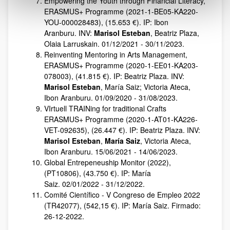
Empowering the Youth through Financial Literacy,
ERASMUS+ Programme (2021-1-BE05-KA220-
YOU-000028483), (15.653 €). IP: Ibon
Aranburu. INV:
Marisol Esteban
, Beatriz Plaza,
Olaia Larruskain. 01/12/2021 - 30/11/2023.
Reinventing Mentoring in Arts Management,
ERASMUS+ Programme (2020-1-EE01-KA203-
078003), (41.815 €). IP: Beatriz Plaza. INV:
Marisol Esteban
, María Saiz; Victoria Ateca,
Ibon Aranburu. 01/09/2020 - 31/08/2023.
VIrtuell TRAINing for traditional Crafts
ERASMUS+ Programme (2020-1-AT01-KA226-
VET-092635), (26.447 €). IP: Beatriz Plaza. INV:
Marisol Esteban
,
María Saiz
, Victoria Ateca,
Ibon Aranburu. 15/06/2021 - 14/06/2023.
Global Entrepeneuship Monitor (2022),
(PT10806), (43.750 €). IP: María
Saiz. 02/01/2022 - 31/12/2022.
Comité Científico - V Congreso de Empleo 2022
(TR42077), (542,15 €). IP: María Saiz. Firmado:
26-12-2022.