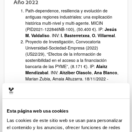
Año 2022
Path-dependence, resiliencia y evolución de
antiguas regiones industriales: una explicación
histórica multi-nivel y multi-agente. MICIN
(PID2021-122846NB-100), (50.400 €). IP:
Jesús
M. Valdaliso
. INV:
I. Basterretxea
,
O. Villarreal
.
Proyecto de Investigación, Convocatoria
Universidad-Sociedad-Empresa (2022)
(US22/29), “Efectos de la información de
sostenibilidad en el acceso a la financiación
bancaria de las PYME”, (8.171 €). IP:
Alaitz
Mendizabal
. INV:
Aitziber Olasolo
,
Ana Blanco
,
Marian Zubia, Amaia Altuzarra. 18/11/2022 -
18/11/2024.
Asesoría técnica en labores
fundacionales, (9.090,90 €). IP:
Jose Domingo
García Merino
. 01/03/2021 - 15/04/2022.
Proyectos de generación de conocimiento 2021,
Esta página web usa cookies
Ministerio de Ciencia e Innovación (PID2021-
Las cookies de este sitio web se usan para personalizar
123686OB-I00). Oportunidades en la transición
el contenido y los anuncios, ofrecer funciones de redes
hacia una economía baja en carbono que mitiga