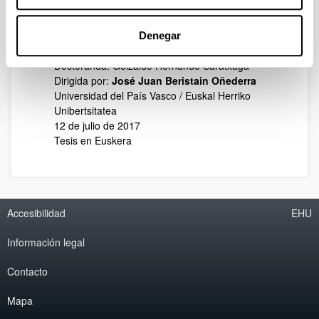
eta marketinaren ikuspegitik - La experiencia de
la visita a empresa en activo: un análisis desde
una perspectiva educativa y desde una
Denegar
perspectiva de marketing”
Doctoranda: Goizalde Hernando Saratxaga
Dirigida por:
José Juan Beristain Oñederra
Universidad del País Vasco / Euskal Herriko
Unibertsitatea
12 de julio de 2017
Tesis en Euskera
Accesibilidad
EHU
Información legal
Contacto
Mapa