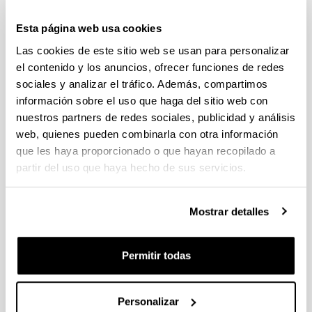
Año 2017
“Zuzendaritza-prestakuntzarako tresna gisa
Esta página web usa cookies
coaching exekutiboaren baliotasun zientifiko eta
Las cookies de este sitio web se usan para personalizar
sozialaren analisia”
el contenido y los anuncios, ofrecer funciones de redes
Doctorando: Izaskun Rekalde Abásolo
Dirigida por:
Jon Landeta Rodríguez
y
Pilar
sociales y analizar el tráfico. Además, compartimos
Fernández Ferrín
información sobre el uso que haga del sitio web con
Universidad del País Vasco / Euskal Herriko
nuestros partners de redes sociales, publicidad y análisis
Unibertsitatea
web, quienes pueden combinarla con otra información
8 de Mayo de 2017
que les haya proporcionado o que hayan recopilado a
Tesis Internacional
partir del uso que haya hecho de sus servicios.
“Mutual Cash Holding (MCH): Un modelo
colaborativo de gestión de tesorería”
Doctoranda: Ana Beraza Garmendia
Mostrar detalles
Dirigida por:
Leire San José Ruiz de Aguirre
y
José Luis Retolaza Avalos
Universidad del País Vasco / Euskal Herriko
Permitir todas
Unibertsitatea
27 de junio de 2017
“Martxan dauden enpresak bisitatzeari dagokion
Personalizar
esperientzia: azterketa hezkuntzaren ikuspegitik