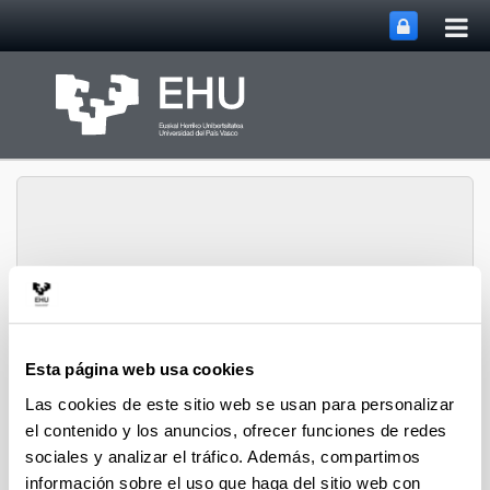
Abri
Saltar al contenido principal
me
prin
Instituto de
Investigación y
Abrir/cerrar m
Menú
Esta página web usa cookies
Desarrollo de Procesos
Las cookies de este sitio web se usan para personalizar
el contenido y los anuncios, ofrecer funciones de redes
sociales y analizar el tráfico. Además, compartimos
Consejo del Instituto
información sobre el uso que haga del sitio web con