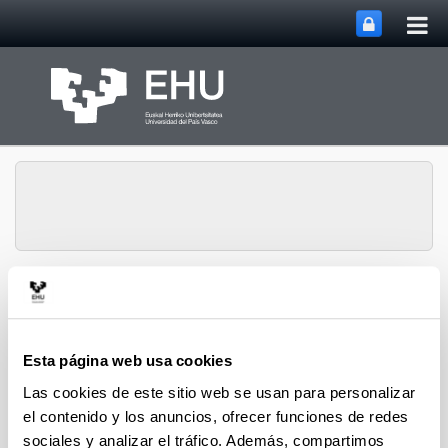
Abri
Saltar al contenido principal
me
prin
Instituto de
Investigación y
Abrir/cerrar m
Menú
Desarrollo de Procesos
Esta página web usa cookies
Las cookies de este sitio web se usan para personalizar
el contenido y los anuncios, ofrecer funciones de redes
Instituto de Investigación y
sociales y analizar el tráfico. Además, compartimos
Desarrollo de Procesos